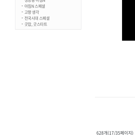
아침N 스페셜
고향 생각
전국시대 스페셜
굿잡, 굿스타트
628개(17/35페이지)