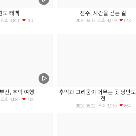
원도 태백
진주, 시간을 걷는 길
19 조회
3,851
707
2020.06.12 조회
4,009
648
부산, 추억 여행
추억과 그리움이 머무는 곳 낭만도
천
29 조회
4,080
718
2020.05.22 조회
3,959
664