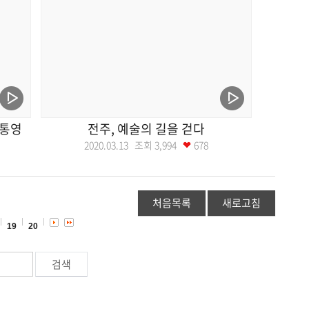
남통영
전주, 예술의 길을 걷다
2020.03.13 조회
3,994
678
처음목록
새로고침
19
20