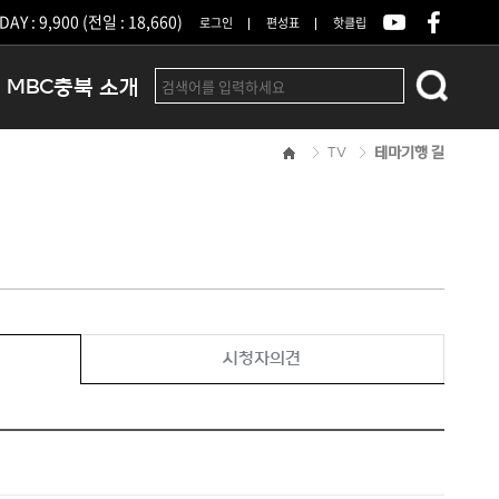
DAY : 9,900 (전일 : 18,660)
로그인
편성표
핫클립
MBC충북 소개
TV
테마기행 길
인사말
연혁
조직 및 업무안내
방송권역
광고안내
아나운서
오시는길
시청자의견
결산공고