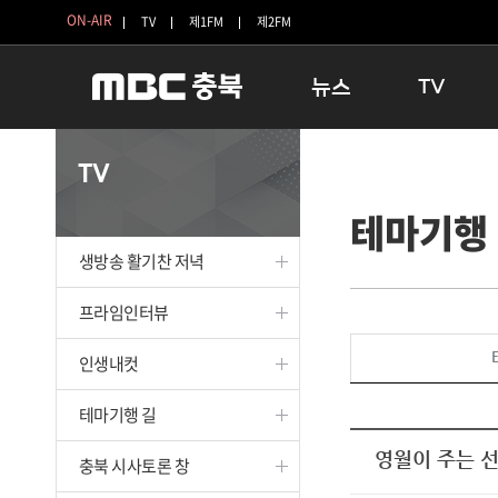
ON-AIR
TV
제1FM
제2FM
뉴스
TV
충청북도
생방송 활기찬 
TV
충청북도 교육청
프라임인터뷰
테마기행
청주
인생내컷
충주
테마기행 길
생방송 활기찬 저녁
괴산
충북 시사토론 
단양
전국시대
프라임인터뷰
보은
시청자 FLEX
인생내컷
영동
특집프로그램
옥천
TV 속 정보
테마기행 길
음성
종영프로그램
제천
영월이 주는 
충북 시사토론 창
증평