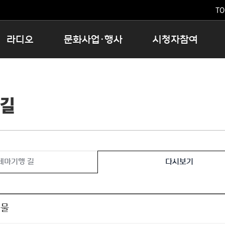
TO
라디오
문화사업·행사
시청자참여
저녁
11:05 시사ON
문화행사
공지사항
12:00 정오의 희망곡
모아바유
시청자의견
 길
16:00 완벽한 하루
MBC 노래교실
시청자위원회
우리 고향, 부탁해!
해외문화탐방
고충처리인
창
우리 고향, 안녕하십니까?
닥터공감
클린센터
라디오특집 다시듣기
대관안내
시청자불만처리위원회
충청북도 음식문화페스타
테마기행 길
다시보기
청원생명쌀 대청호마라톤
로컬인사이트스쿨
로컬 콘텐츠 Hub
선물
문화행사 아카이빙