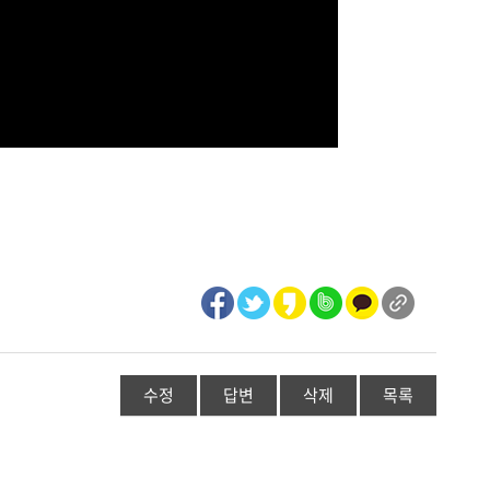
수정
답변
삭제
목록