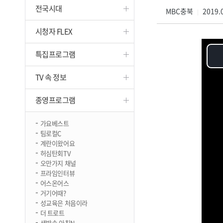
전국시대
진천
MBC충북
2019.0
|
시청자 FLEX
특집프로그램
TV 속 정보
종영프로그램
가요베스트
팀로컬C
계란이왔어요
허심탄회TV
오만가지 채널
프라임인터뷰
어스온어스
거기어때?
성교육은 처음이라
더 트로트
생방송 아침N