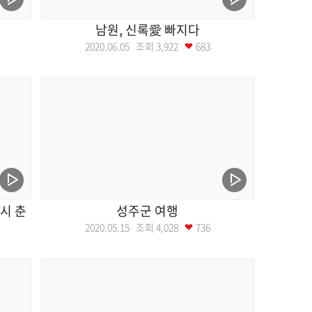
남원, 신록愛 빠지다
2020.06.05 조회
3,922
683
시 춘
성주군 여행
2020.05.15 조회
4,028
736