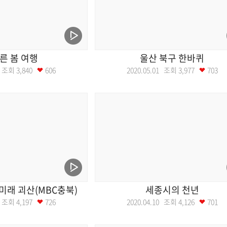
른 봄 여행
울산 북구 한바퀴
08 조회
3,840
606
2020.05.01 조회
3,977
703
미래 괴산(MBC충북)
세종시의 천년
17 조회
4,197
726
2020.04.10 조회
4,126
701