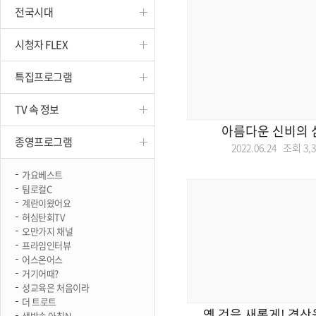
전국시대
진천
시청자 FLEX
특집프로그램
TV 속 정보
아름다운 신비의 섬
종영프로그램
2022.06.24 조회
3,
가요베스트
팀로컬C
계란이왔어요
허심탄회TV
오만가지 채널
프라임인터뷰
어스온어스
거기어때?
성교육은 처음이라
더 트로트
옛 것을 새롭게! 경
생방송 아침N