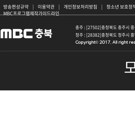
방송편성규약
|
이용약관
|
개인정보처리방침
|
청소년 보호정
MBC프로그램제작가이드라인
충주 : [27502]충청북도 충주시 중원대
청주 : [28382]충청북도 청주시 흥덕구
Copyright© 2017. All right re