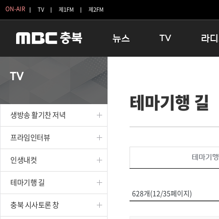
ON-AIR
TV
제1FM
제2FM
뉴스
TV
라디
충청북도
생방송 활기찬 저녁
11:05 
TV
충청북도 교육청
프라임인터뷰
12:00
테마기행 길
청주
인생내컷
16:00 
충주
테마기행 길
우리 고향
생방송 활기찬 저녁
괴산
충북 시사토론 창
우리 고향
단양
전국시대
라디오특
프라임인터뷰
보은
시청자 FLEX
테마기행
인생내컷
영동
특집프로그램
옥천
TV 속 정보
테마기행 길
음성
종영프로그램
628개(12/35페이지)
제천
충북 시사토론 창
증평