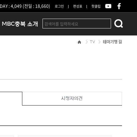
DAY : 4,049 (전일 : 18,660)
로그인
편성표
핫클립
MBC충북 소개
TV
테마기행 길
인사말
연혁
조직 및 업무안내
방송권역
광고안내
아나운서
오시는길
시청자의견
결산공고