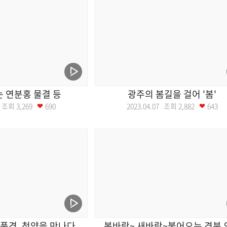
 연분홍 물결 등
광주의 봄길을 걸어 '봄'
12 조회
3,269
690
2023.04.07 조회
2,882
643
풍경, 청양을 만나다
봄바람~ 새바람~불어오는 경북 