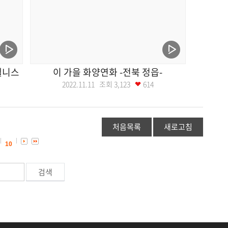
웰니스
이 가을 화양연화 -전북 정읍-
2022.11.11 조회
3,123
614
처음목록
새로고침
10