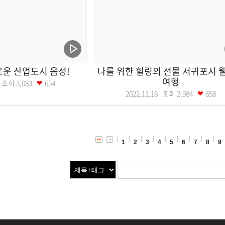
운 산업도시 음성!
나를 위한 힐링의 선물 서귀포시 
여행
16 조회
3,083
654
2022.11.18 조회
2,984
658
1
2
3
4
5
6
7
8
9