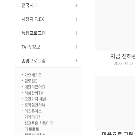
전국시대
진천
시청자 FLEX
특집프로그램
TV 속 정보
지금 진해는
종영프로그램
2023.04.
가요베스트
팀로컬C
계란이왔어요
허심탄회TV
오만가지 채널
프라임인터뷰
어스온어스
거기어때?
성교육은 처음이라
더 트로트
마음으로 그린 
생방송 아침N