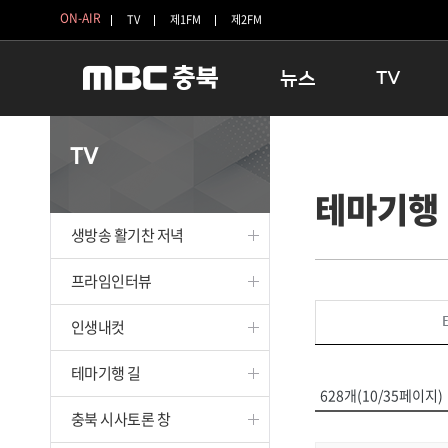
ON-AIR
TV
제1FM
제2FM
뉴스
TV
충청북도
생방송 활기찬 
TV
충청북도 교육청
프라임인터뷰
테마기행
청주
인생내컷
충주
테마기행 길
생방송 활기찬 저녁
괴산
충북 시사토론 
단양
전국시대
프라임인터뷰
보은
시청자 FLEX
인생내컷
영동
특집프로그램
옥천
TV 속 정보
테마기행 길
음성
종영프로그램
628개(10/35페이지)
제천
충북 시사토론 창
증평