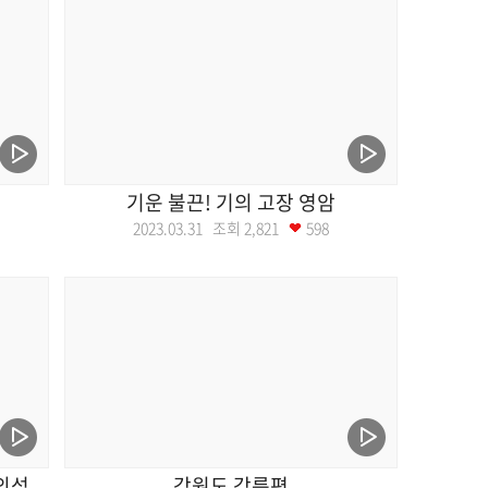
기운 불끈! 기의 고장 영암
2023.03.31 조회
2,821
598
의성
강원도 강릉편