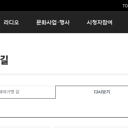
TO
라디오
문화사업·행사
시청자참여
저녁
11:05 시사ON
문화행사
공지사항
12:00 정오의 희망곡
모아바유
시청자의견
 길
16:00 완벽한 하루
MBC 노래교실
시청자위원회
우리 고향, 부탁해!
해외문화탐방
고충처리인
창
우리 고향, 안녕하십니까?
닥터공감
클린센터
라디오특집 다시듣기
대관안내
시청자불만처리위원회
충청북도 음식문화페스타
테마기행 길
다시보기
청원생명쌀 대청호마라톤
로컬인사이트스쿨
로컬 콘텐츠 Hub
문화행사 아카이빙