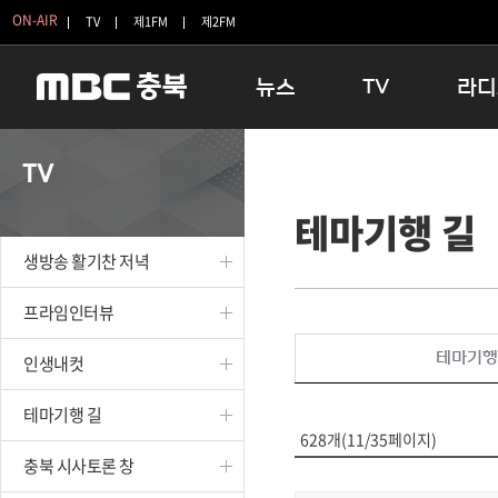
ON-AIR
TV
제1FM
제2FM
뉴스
TV
라디
충청북도
생방송 활기찬 저녁
11:05 
TV
충청북도 교육청
프라임인터뷰
12:00
테마기행 길
청주
인생내컷
16:00 
충주
테마기행 길
우리 고향
생방송 활기찬 저녁
괴산
충북 시사토론 창
우리 고향
단양
전국시대
라디오특
프라임인터뷰
보은
시청자 FLEX
테마기행
인생내컷
영동
특집프로그램
옥천
TV 속 정보
테마기행 길
음성
종영프로그램
628개(11/35페이지)
제천
충북 시사토론 창
증평