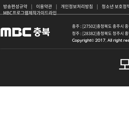
방송편성규약
|
이용약관
|
개인정보처리방침
|
청소년 보호정
MBC프로그램제작가이드라인
충주 : [27502]충청북도 충주시 중원대
청주 : [28382]충청북도 청주시 흥덕구
Copyright© 2017. All right re