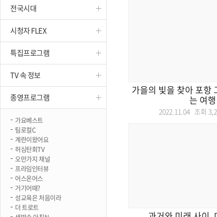
전국시대
진천
시청자 FLEX
특집프로그램
TV 속 정보
가을의 빛을 찾아 포항
종영프로그램
는 여행
2022.11.04 조회
3,
가요베스트
팀로컬C
계란이왔어요
허심탄회TV
오만가지 채널
프라임인터뷰
어스온어스
거기어때?
성교육은 처음이라
더 트로트
과거와 미래 사이,
생방송 아침N