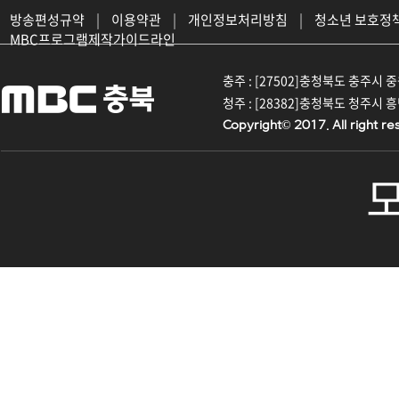
방송편성규약
|
이용약관
|
개인정보처리방침
|
청소년 보호정
MBC프로그램제작가이드라인
충주 : [27502]충청북도 충주시 중원대
청주 : [28382]충청북도 청주시 흥덕구
Copyright© 2017. All right re