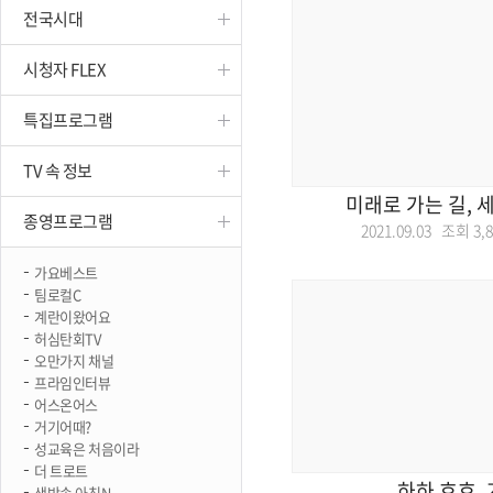
전국시대
진천
시청자 FLEX
특집프로그램
TV 속 정보
미래로 가는 길, 
종영프로그램
2021.09.03 조회
3,
가요베스트
팀로컬C
계란이왔어요
허심탄회TV
오만가지 채널
프라임인터뷰
어스온어스
거기어때?
성교육은 처음이라
더 트로트
하하 호호,
생방송 아침N