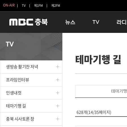
ON-AIR
TV
제1FM
제2FM
뉴스
TV
라디
충청북도
생방송 활기찬 저녁
11:05 
TV
충청북도 교육청
프라임인터뷰
12:00
테마기행 길
청주
인생내컷
16:00 
충주
테마기행 길
우리 고향
생방송 활기찬 저녁
괴산
충북 시사토론 창
우리 고향
단양
전국시대
라디오특
프라임인터뷰
보은
시청자 FLEX
테마기행
인생내컷
영동
특집프로그램
옥천
TV 속 정보
테마기행 길
음성
종영프로그램
628개(14/35페이지)
제천
충북 시사토론 창
증평