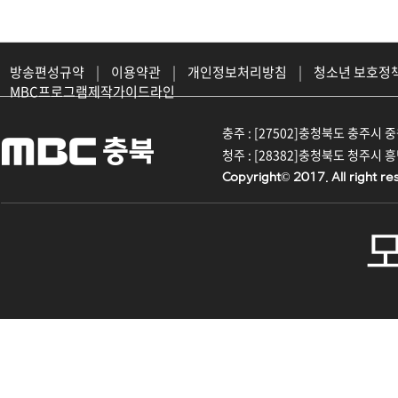
방송편성규약
|
이용약관
|
개인정보처리방침
|
청소년 보호정
MBC프로그램제작가이드라인
충주 : [27502]충청북도 충주시 중원대
청주 : [28382]충청북도 청주시 흥덕구
Copyright© 2017. All right re