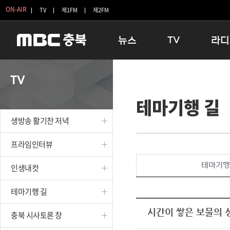
ON-AIR
TV
제1FM
제2FM
뉴스
TV
라디
충청북도
생방송 활기찬 저녁
11:05 
TV
충청북도 교육청
프라임인터뷰
12:00
테마기행 길
청주
인생내컷
16:00 
충주
테마기행 길
우리 고향
생방송 활기찬 저녁
괴산
충북 시사토론 창
우리 고향
단양
전국시대
라디오특
프라임인터뷰
보은
시청자 FLEX
테마기행
인생내컷
영동
특집프로그램
옥천
TV 속 정보
테마기행 길
음성
종영프로그램
제천
시간이 쌓은 보물의 성
충북 시사토론 창
증평