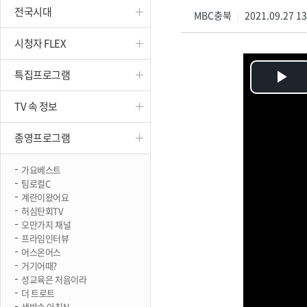
전국시대
진천
MBC충북
2021.09.27 1
|
시청자 FLEX
특집프로그램
Pl
TV 속 정보
Vi
종영프로그램
가요베스트
팀로컬C
계란이왔어요
허심탄회TV
오만가지 채널
프라임인터뷰
어스온어스
거기어때?
성교육은 처음이라
더 트로트
생방송 아침N