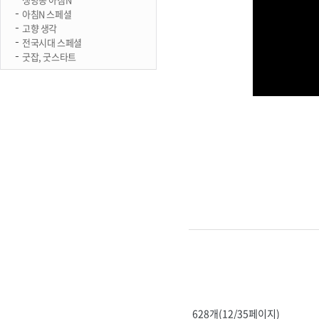
아침N 스페셜
고향 생각
전국시대 스페셜
굿잡, 굿스타트
628개(12/35페이지)