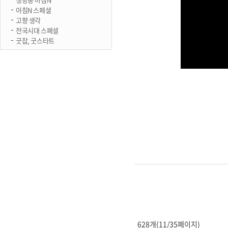
아침N 스페셜
고향 생각
전국시대 스페셜
굿잡, 굿스타트
628개(11/35페이지)