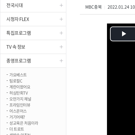
전국시대
진천
MBC충북
2022.01.24 1
|
시청자 FLEX
특집프로그램
Pl
TV 속 정보
Vi
종영프로그램
가요베스트
팀로컬C
계란이왔어요
허심탄회TV
오만가지 채널
프라임인터뷰
어스온어스
거기어때?
성교육은 처음이라
더 트로트
생방송 아침N