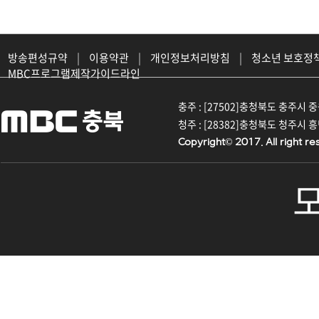
방송편성규약
|
이용약관
|
개인정보처리방침
|
청소년 보호정
MBC프로그램제작가이드라인
충주 : [27502]충청북도 충주시 중원대
청주 : [28382]충청북도 청주시 흥덕구
Copyright© 2017. All right re