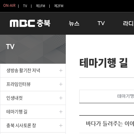
ON-AIR
TV
제1FM
제2FM
뉴스
TV
라디
충청북도
생방송 활기찬 저녁
11:05 
TV
충청북도 교육청
프라임인터뷰
12:00
테마기행 길
청주
인생내컷
16:00 
충주
테마기행 길
우리 고향
생방송 활기찬 저녁
괴산
충북 시사토론 창
우리 고향
단양
전국시대
라디오특
프라임인터뷰
보은
시청자 FLEX
테마기행
인생내컷
영동
특집프로그램
옥천
TV 속 정보
테마기행 길
음성
종영프로그램
제천
바다가 들려주는 이야
충북 시사토론 창
증평