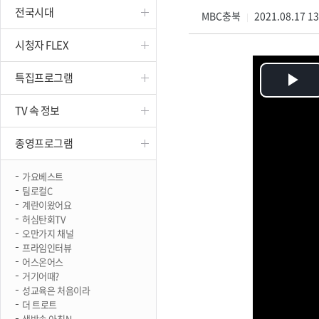
전국시대
진천
MBC충북
2021.08.17 1
|
시청자 FLEX
특집프로그램
Pl
TV 속 정보
Vi
종영프로그램
가요베스트
팀로컬C
계란이왔어요
허심탄회TV
오만가지 채널
프라임인터뷰
어스온어스
거기어때?
성교육은 처음이라
더 트로트
생방송 아침N