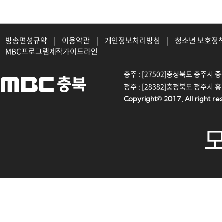
방송편성규약
|
이용약관
|
개인정보처리방침
|
청소년 보호정
MBC프로그램제작가이드라인
충주 : [27502]충청북도 충주시 중원대
청주 : [28382]충청북도 청주시 흥덕구
Copyright© 2017. All right re