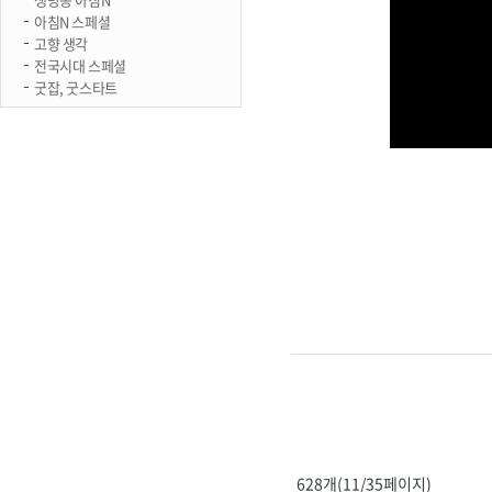
아침N 스페셜
고향 생각
전국시대 스페셜
굿잡, 굿스타트
628개(11/35페이지)