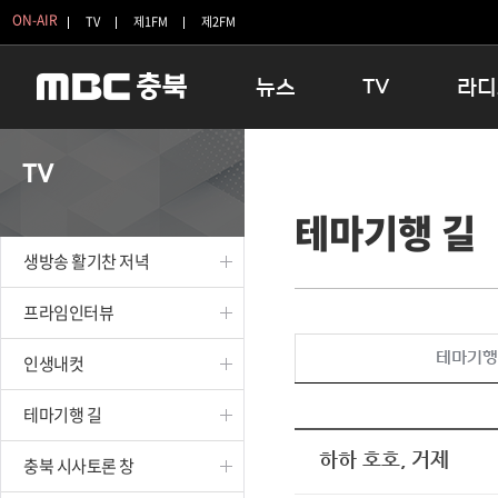
ON-AIR
TV
제1FM
제2FM
뉴스
TV
라디
충청북도
생방송 활기찬 저녁
11:05 
TV
충청북도 교육청
프라임인터뷰
12:00
테마기행 길
청주
인생내컷
16:00 
충주
테마기행 길
우리 고향
생방송 활기찬 저녁
괴산
충북 시사토론 창
우리 고향
단양
전국시대
라디오특
프라임인터뷰
보은
시청자 FLEX
테마기행
인생내컷
영동
특집프로그램
옥천
TV 속 정보
테마기행 길
음성
종영프로그램
제천
하하 호호, 거제
충북 시사토론 창
증평