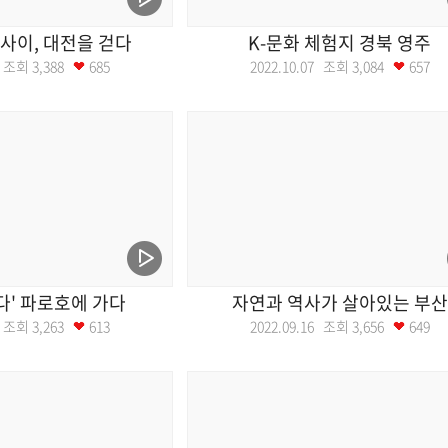
사이, 대전을 걷다
K-문화 체험지 경북 영주
14 조회
3,388
685
2022.10.07 조회
3,084
657
바다' 파로호에 가다
자연과 역사가 살아있는 부산
23 조회
3,263
613
2022.09.16 조회
3,656
649