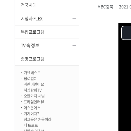
전국시대
진천
MBC충북
2021.0
|
시청자 FLEX
특집프로그램
TV 속 정보
종영프로그램
가요베스트
팀로컬C
계란이왔어요
허심탄회TV
오만가지 채널
프라임인터뷰
어스온어스
거기어때?
성교육은 처음이라
더 트로트
생방송 아침N