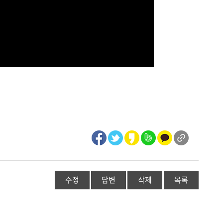
수정
답변
삭제
목록