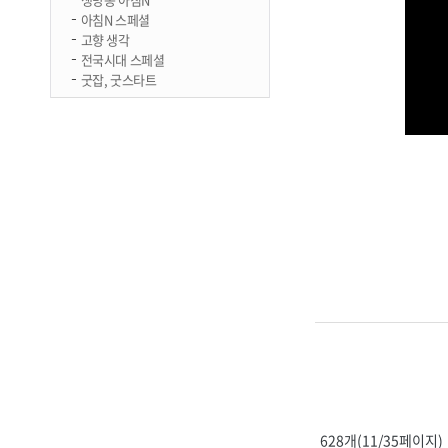
아침N 스페셜
고향 생각
전국시대 스페셜
굿잡, 굿스타트
628개(11/35페이지)