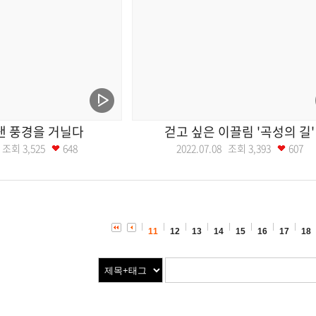
낸 풍경을 거닐다
걷고 싶은 이끌림 '곡성의 길'
15 조회
3,525
648
2022.07.08 조회
3,393
607
11
12
13
14
15
16
17
18