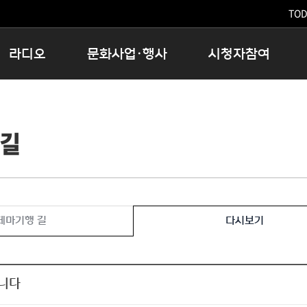
TODA
라디오
문화사업·행사
시청자참여
저녁
11:05 시사ON
문화행사
공지사항
12:00 정오의 희망곡
모아바유
시청자의견
 길
16:00 완벽한 하루
MBC 노래교실
시청자위원회
우리 고향, 부탁해!
해외문화탐방
고충처리인
창
우리 고향, 안녕하십니까?
닥터공감
클린센터
라디오특집 다시듣기
대관안내
시청자불만처리위원회
충청북도 음식문화페스타
테마기행 길
다시보기
청원생명쌀 대청호마라톤
로컬인사이트스쿨
로컬 콘텐츠 Hub
니다
문화행사 아카이빙