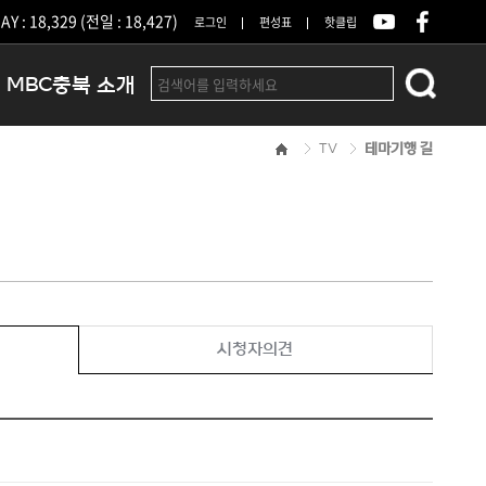
Y : 18,329 (전일 : 18,427)
로그인
편성표
핫클립
MBC충북 소개
TV
테마기행 길
인사말
연혁
조직 및 업무안내
방송권역
광고안내
아나운서
오시는길
시청자의견
결산공고