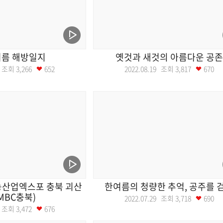
여름 해방일지
옛것과 새것의 아름다운 공존
26 조회
3,266
652
2022.08.19 조회
3,817
670
농산업엑스포 충북 괴산
한여름의 청량한 추억, 공주를 
(MBC충북)
2022.07.29 조회
3,718
690
05 조회
3,472
676