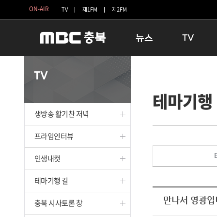
ON-AIR
TV
제1FM
제2FM
뉴스
TV
충청북도
생방송 활기찬 
TV
충청북도 교육청
프라임인터뷰
테마기행
청주
인생내컷
충주
테마기행 길
생방송 활기찬 저녁
괴산
충북 시사토론 
단양
전국시대
프라임인터뷰
보은
시청자 FLEX
인생내컷
영동
특집프로그램
옥천
TV 속 정보
테마기행 길
음성
종영프로그램
제천
만나서 영광입
충북 시사토론 창
증평