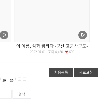
이 여름, 섬과 썸타다 -군산 고군산군도-
2022.07.01 조회
4,450
690
처음목록
새로고침
19
20