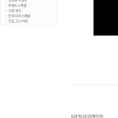
아침N 스페셜
고향 생각
전국시대 스페셜
굿잡, 굿스타트
628개(10/35페이지)