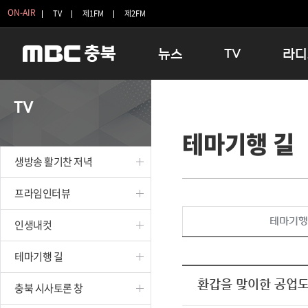
ON-AIR
TV
제1FM
제2FM
뉴스
TV
라디
충청북도
생방송 활기찬 저녁
11:05 
TV
충청북도 교육청
프라임인터뷰
12:00
테마기행 길
청주
인생내컷
16:00 
충주
테마기행 길
우리 고향
생방송 활기찬 저녁
괴산
충북 시사토론 창
우리 고향
단양
전국시대
라디오특
프라임인터뷰
보은
시청자 FLEX
테마기행
인생내컷
영동
특집프로그램
옥천
TV 속 정보
테마기행 길
음성
종영프로그램
제천
환갑을 맞이한 공업
충북 시사토론 창
증평