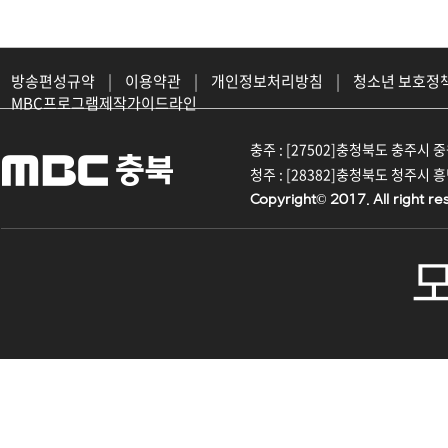
방송편성규약
|
이용약관
|
개인정보처리방침
|
청소년 보호정
MBC프로그램제작가이드라인
충주 : [27502]충청북도 충주시 중원대
청주 : [28382]충청북도 청주시 흥덕구
Copyright© 2017. All right re