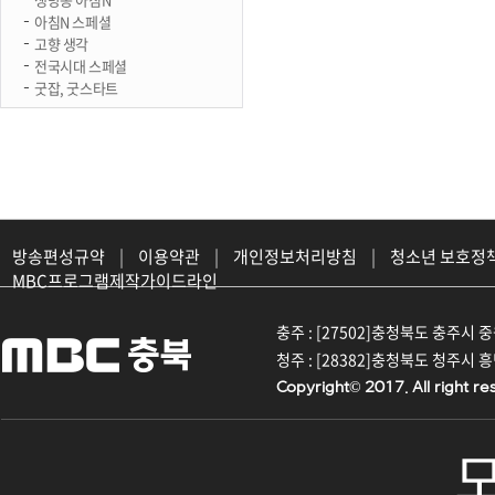
아침N 스페셜
고향 생각
전국시대 스페셜
굿잡, 굿스타트
방송편성규약
|
이용약관
|
개인정보처리방침
|
청소년 보호정
MBC프로그램제작가이드라인
충주 : [27502]충청북도 충주시 중원대
청주 : [28382]충청북도 청주시 흥덕구
Copyright© 2017. All right re