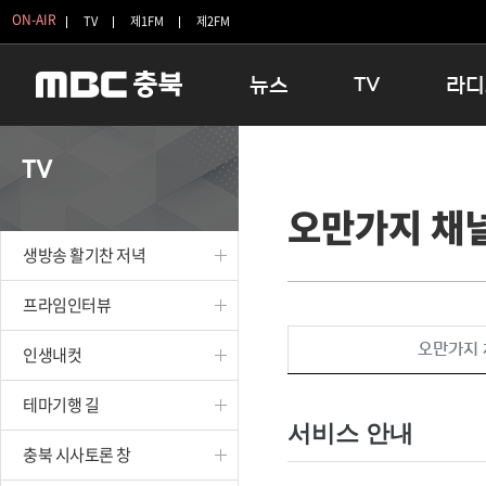
ON-AIR
TV
제1FM
제2FM
뉴스
TV
라디
충청북도
생방송 활기찬 저녁
11:05 
TV
충청북도 교육청
프라임인터뷰
12:00
오만가지 채
청주
인생내컷
16:00 
충주
테마기행 길
우리 고향
생방송 활기찬 저녁
괴산
충북 시사토론 창
우리 고향
단양
전국시대
라디오특
프라임인터뷰
보은
시청자 FLEX
오만가지 
인생내컷
영동
특집프로그램
옥천
TV 속 정보
테마기행 길
음성
종영프로그램
서비스 안내
제천
충북 시사토론 창
증평