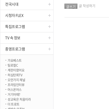
전국시대
진천
글 작성하기
시청자 FLEX
특집프로그램
TV 속 정보
종영프로그램
가요베스트
팀로컬C
계란이왔어요
허심탄회TV
오만가지 채널
프라임인터뷰
어스온어스
거기어때?
성교육은 처음이라
더 트로트
생방송 아침N