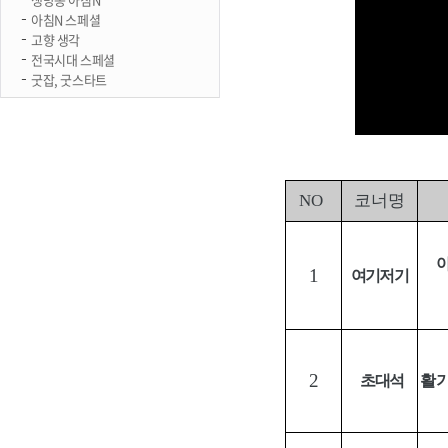
아침N 스페셜
고향 생각
전국시대 스페셜
굿잡, 굿스타트
NO
코너명
1
여기저기
2
초대석
활기