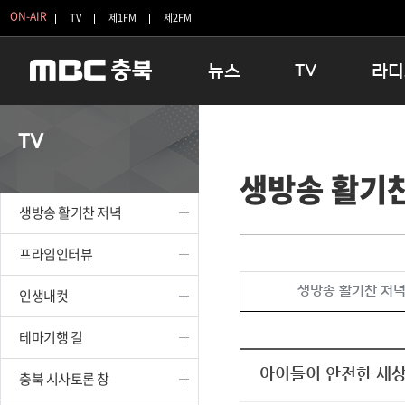
ON-AIR
TV
제1FM
제2FM
뉴스
TV
라디
충청북도
생방송 활기찬 저녁
11:05 
TV
충청북도 교육청
프라임인터뷰
12:00
생방송 활기
청주
인생내컷
16:00 
충주
테마기행 길
우리 고향
생방송 활기찬 저녁
괴산
충북 시사토론 창
우리 고향
단양
전국시대
라디오특
프라임인터뷰
보은
시청자 FLEX
생방송 활기찬 저
인생내컷
영동
특집프로그램
옥천
TV 속 정보
테마기행 길
음성
종영프로그램
제천
아이들이 안전한 세상
충북 시사토론 창
증평