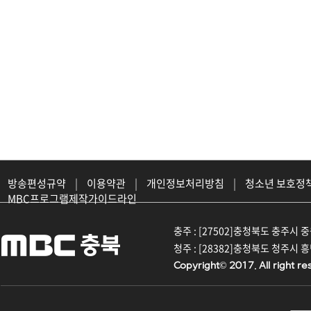
방송편성규약
|
이용약관
|
개인정보처리방침
|
청소년 보호정
MBC프로그램제작가이드라인
충주 : [27502]충청북도 충주시 중원대
청주 : [28382]충청북도 청주시 흥덕구
Copyright© 2017. All right re