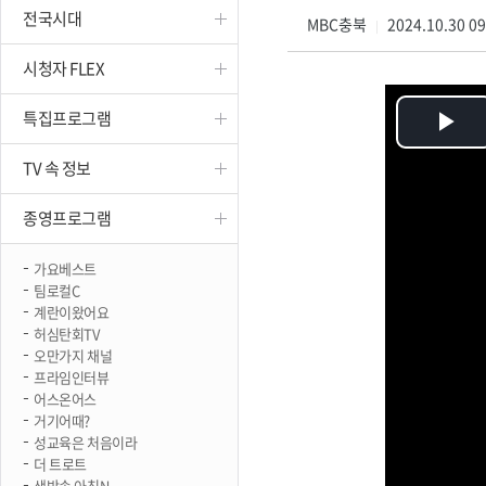
전국시대
진천
MBC충북
2024.10.30 0
|
시청자 FLEX
특집프로그램
Pl
TV 속 정보
Vi
종영프로그램
가요베스트
팀로컬C
계란이왔어요
허심탄회TV
오만가지 채널
프라임인터뷰
어스온어스
거기어때?
성교육은 처음이라
더 트로트
생방송 아침N