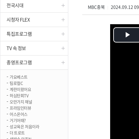
전국시대
진천
MBC충북
2024.09.12 0
|
시청자 FLEX
특집프로그램
Pl
TV 속 정보
Vi
종영프로그램
가요베스트
팀로컬C
계란이왔어요
허심탄회TV
오만가지 채널
프라임인터뷰
어스온어스
거기어때?
성교육은 처음이라
더 트로트
생방송 아침N