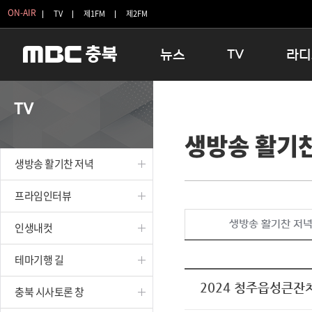
ON-AIR
TV
제1FM
제2FM
뉴스
TV
라디
충청북도
생방송 활기찬 저녁
11:05 
TV
충청북도 교육청
프라임인터뷰
12:00
생방송 활기
청주
인생내컷
16:00 
충주
테마기행 길
우리 고향
생방송 활기찬 저녁
괴산
충북 시사토론 창
우리 고향
단양
전국시대
라디오특
프라임인터뷰
보은
시청자 FLEX
생방송 활기찬 저
인생내컷
영동
특집프로그램
옥천
TV 속 정보
테마기행 길
음성
종영프로그램
제천
2024 청주읍성큰잔
충북 시사토론 창
증평