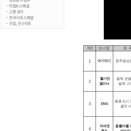
아침N 스페셜
고향 생각
전국시대 스페셜
굿잡, 굿스타트
NO
코너명
제 
1
여기저기
청주읍성
활기찬
발목 관
2
클리닉
발목 고
꿀잼 도시
3
ENG
꿀맛 
저녁엔
폼롤러를 
4