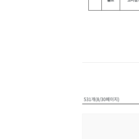
홈트
코어운
531개(8/30페이지)