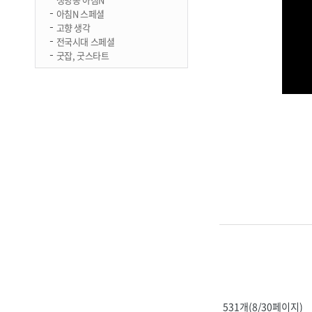
아침N 스페셜
고향 생각
전국시대 스페셜
굿잡, 굿스타트
531개(8/30페이지)