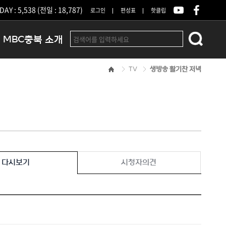
DAY : 5,538 (전일 : 18,787)
로그인
편성표
핫클립
MBC충북 소개
TV
생방송 활기찬 저녁
인사말
연혁
조직 및 업무안내
방송권역
광고안내
아나운서
오시는길
다시보기
시청자의견
결산공고