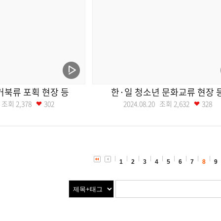
거북류 포획 현장 등
한·일 청소년 문화교류 현장 
21 조회
2,378
302
2024.08.20 조회
2,632
328
1
2
3
4
5
6
7
8
9