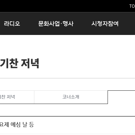
TO
라디오
문화사업·행사
시청자참여
저녁
11:05 시사ON
문화행사
공지사항
12:00 정오의 희망곡
모아바유
시청자의견
기찬 저녁
16:00 완벽한 하루
MBC 노래교실
시청자위원회
우리 고향, 부탁해!
해외문화탐방
고충처리인
창
우리 고향, 안녕하십니까?
닥터공감
클린센터
라디오특집 다시듣기
대관안내
시청자불만처리위원회
충청북도 음식문화페스타
기찬 저녁
코너소개
청원생명쌀 대청호마라톤
로컬인사이트스쿨
로컬 콘텐츠 Hub
요제 예심 날 등
문화행사 아카이빙