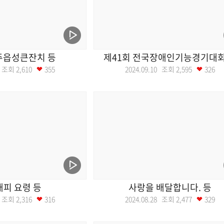
청주읍성큰잔치 등
제41회 전국장애인기능경기대회
11 조회
2,610
355
2024.09.10 조회
2,595
326
피 요령 등
사랑을 배달합니다. 등
03 조회
2,316
316
2024.08.28 조회
2,477
329