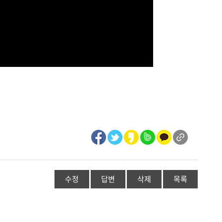
수정
답변
삭제
목록