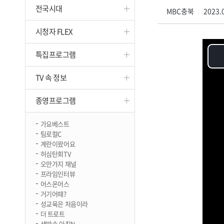
전국시대
진천
MBC충북
2023.0
|
시청자 FLEX
특집프로그램
TV 속 정보
종영프로그램
가요베스트
팀로컬C
계란이왔어요
허심탄회TV
오만가지 채널
프라임인터뷰
어스온어스
거기어때?
성교육은 처음이라
더 트로트
생방송 아침N