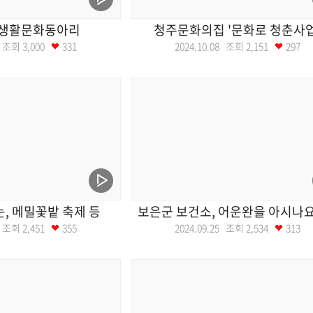
 생활문화동아리
청주문화의집 '문화로 청춘사업
09 조회
3,000
331
2024.10.08 조회
2,151
297
눈, 메밀꽃밭 축제 등
보은군 보건소, 어운완을 아시나요
01 조회
2,451
355
2024.09.25 조회
2,534
313