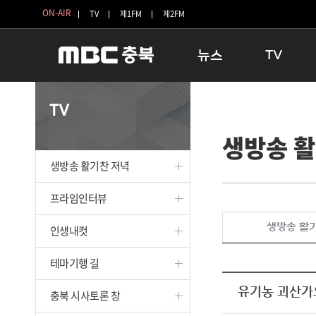
ON-AIR
TV
제1FM
제2FM
뉴스
TV
충청북도
생방송 활기찬 
TV
충청북도 교육청
프라임인터뷰
생방송 활
청주
인생내컷
충주
테마기행 길
생방송 활기찬 저녁
괴산
충북 시사토론 
단양
전국시대
프라임인터뷰
보은
시청자 FLEX
생방송 활
인생내컷
영동
특집프로그램
옥천
TV 속 정보
테마기행 길
음성
종영프로그램
제천
유기농 괴산가
충북 시사토론 창
증평