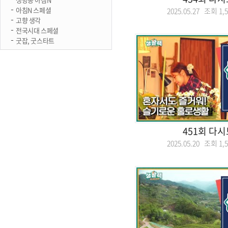
아침N 스페셜
2025.05.27 조회
1,
고향 생각
전국시대 스페셜
굿잡, 굿스타트
451회 다
2025.05.20 조회
1,