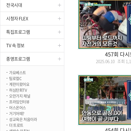
전국시대
진천
시청자 FLEX
특집프로그램
TV 속 정보
457회 다
종영프로그램
2025.06.10 조회
1,
가요베스트
팀로컬C
계란이왔어요
허심탄회TV
오만가지 채널
프라임인터뷰
어스온어스
거기어때?
성교육은 처음이라
더 트로트
454회 다
생방송 아침N