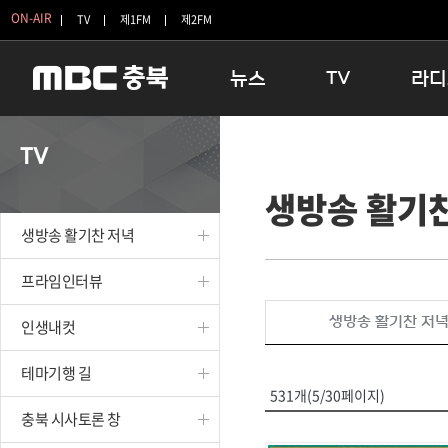
ON-AIR
TV
제1FM
제2FM
뉴스
TV
라디
충청북도
생방송 활기찬 저녁
11:05 
TV
충청북도 교육청
프라임인터뷰
12:00
생방송 활기
청주
인생내컷
16:00 
충주
테마기행 길
우리 고향
생방송 활기찬 저녁
괴산
충북 시사토론 창
우리 고향
단양
전국시대
라디오특
프라임인터뷰
보은
시청자 FLEX
생방송 활기찬 저
인생내컷
영동
특집프로그램
옥천
TV 속 정보
테마기행 길
음성
종영프로그램
531개(5/30페이지)
제천
충북 시사토론 창
증평