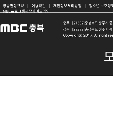
방송편성규약
|
이용약관
|
개인정보처리방침
|
청소년 보호정
MBC프로그램제작가이드라인
충주 : [27502]충청북도 충주시 중원대
청주 : [28382]충청북도 청주시 흥덕구
Copyright© 2017. All right re