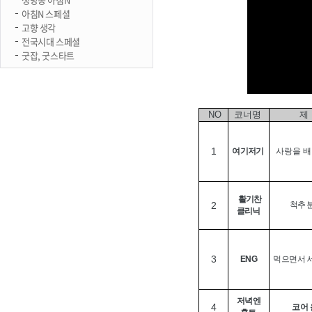
아침N 스페셜
고향 생각
전국시대 스페셜
굿잡, 굿스타트
NO
코너명
제
1
여기저기
사랑을 
활기찬
2
척추 
클리닉
3
ENG
먹으면서 
저녁엔
4
코어