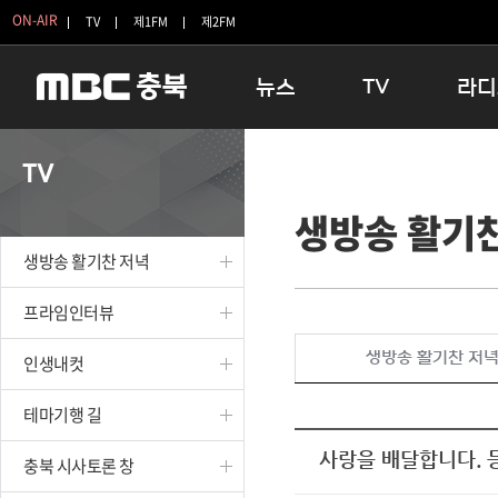
ON-AIR
TV
제1FM
제2FM
뉴스
TV
라디
충청북도
생방송 활기찬 저녁
11:05 
TV
충청북도 교육청
프라임인터뷰
12:00
생방송 활기
청주
인생내컷
16:00 
충주
테마기행 길
우리 고향
생방송 활기찬 저녁
괴산
충북 시사토론 창
우리 고향
단양
전국시대
라디오특
프라임인터뷰
보은
시청자 FLEX
생방송 활기찬 저
인생내컷
영동
특집프로그램
옥천
TV 속 정보
테마기행 길
음성
종영프로그램
제천
사랑을 배달합니다. 
충북 시사토론 창
증평