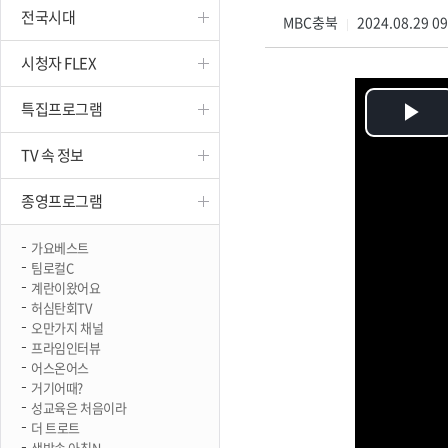
전국시대
진천
MBC충북
2024.08.29 0
|
시청자 FLEX
특집프로그램
Pl
TV 속 정보
Vi
종영프로그램
가요베스트
팀로컬C
계란이왔어요
허심탄회TV
오만가지 채널
프라임인터뷰
어스온어스
거기어때?
성교육은 처음이라
더 트로트
생방송 아침N