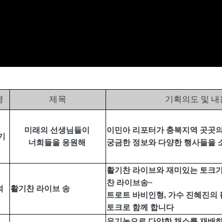
명
제 목
기획의도 및 내
미래의 선생님들이
이민아 리포터가 충북지역 곳곳
기
너희들을 응원해
궁금한 정보와 다양한 행사들을
활기찬 라이브와 재미있는 토크가
찬 라이브송
~
석
활기찬 라이브 송
트로트 바비인형
,
가수 진혜진의
토크로 함께 합니다
유기농으로 다양한 채소를 재배