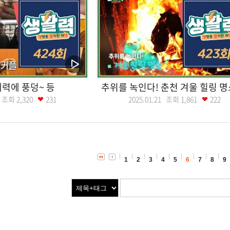
력에 풍덩~ 등
추위를 녹인다! 춘천 겨울 힐링 명
22 조회
2,320
231
2025.01.21 조회
1,861
222
1
2
3
4
5
6
7
8
9