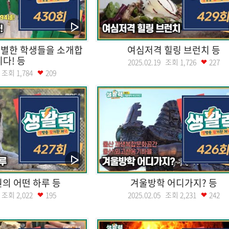
별한 학생들을 소개합
여심저격 힐링 브런치 등
니다! 등
2025.02.19 조회
1,726
227
25 조회
1,784
209
의 어떤 하루 등
겨울방학 어디가지? 등
12 조회
2,022
195
2025.02.05 조회
2,231
242