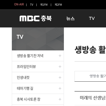
ON-AIR
TV
제1FM
제2FM
뉴스
TV
충청북도
생방송 활기찬 
TV
충청북도 교육청
프라임인터뷰
생방송 활
청주
인생내컷
충주
테마기행 길
생방송 활기찬 저녁
괴산
충북 시사토론 
단양
전국시대
프라임인터뷰
보은
시청자 FLEX
생방송 활
인생내컷
영동
특집프로그램
옥천
TV 속 정보
테마기행 길
음성
종영프로그램
제천
미래의 선생님
충북 시사토론 창
증평