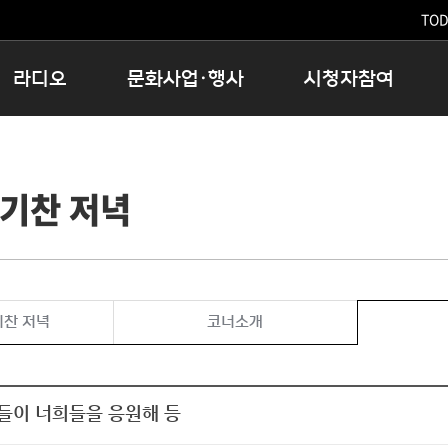
TODA
라디오
문화사업·행사
시청자참여
저녁
11:05 시사ON
문화행사
공지사항
12:00 정오의 희망곡
모아바유
시청자의견
기찬 저녁
16:00 완벽한 하루
MBC 노래교실
시청자위원회
우리 고향, 부탁해!
해외문화탐방
고충처리인
창
우리 고향, 안녕하십니까?
닥터공감
클린센터
라디오특집 다시듣기
대관안내
시청자불만처리위원회
충청북도 음식문화페스타
기찬 저녁
코너소개
청원생명쌀 대청호마라톤
로컬인사이트스쿨
로컬 콘텐츠 Hub
들이 너희들을 응원해 등
문화행사 아카이빙