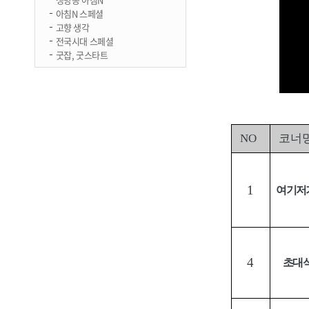
아침N 스페셜
고향 생각
전국시대 스페셜
굿잡, 굿스타트
NO
코너
1
여기저
4
초대