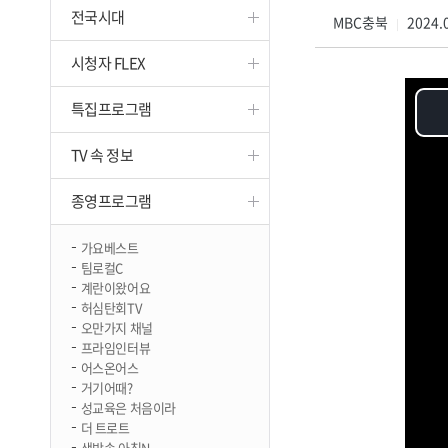
전국시대
진천
MBC충북
2024.0
|
시청자 FLEX
특집프로그램
TV 속 정보
종영프로그램
가요베스트
팀로컬C
계란이왔어요
허심탄회TV
오만가지 채널
프라임인터뷰
어스온어스
거기어때?
성교육은 처음이라
더 트로트
생방송 아침N