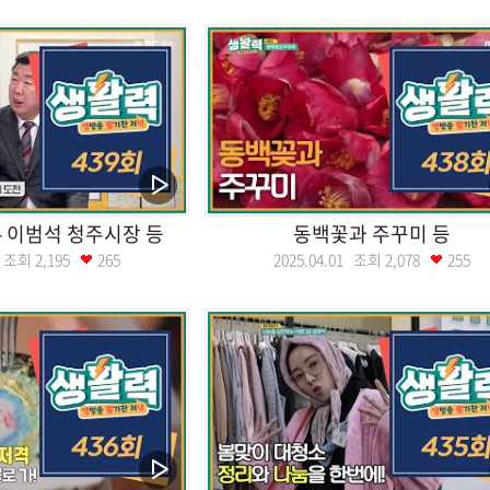
 이범석 청주시장 등
동백꽃과 주꾸미 등
02 조회
2,195
265
2025.04.01 조회
2,078
255