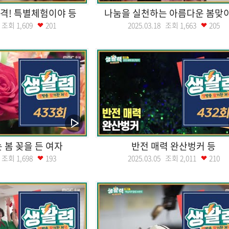
격! 특별체험이야 등
나눔을 실천하는 아름다운 봄맞이
19 조회
1,609
201
2025.03.18 조회
1,663
205
 봄 꽂을 든 여자
반전 매력 완산벙커 등
11 조회
1,698
193
2025.03.05 조회
2,011
210