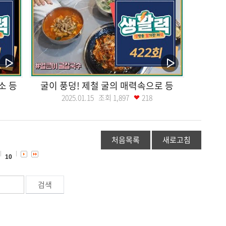
소 등
굴이 풍덩! 제철 굴의 매력속으로 등
2025.01.15 조회
1,897
218
처음목록
새로고침
10