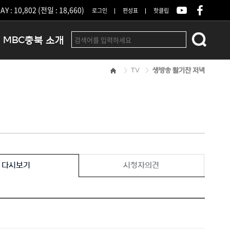
Y : 10,802 (전일 : 18,660)
로그인
편성표
핫클립
MBC충북 소개
TV
생방송 활기찬 저녁
인사말
연혁
조직 및 업무안내
방송권역
광고안내
아나운서
오시는길
다시보기
시청자의견
결산공고