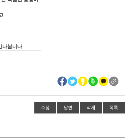
고
 만나봅니다
수정
답변
삭제
목록