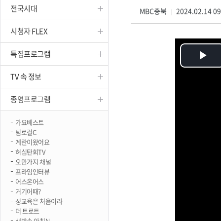
전국시대
진천
MBC충북
2024.02.14 0
|
시청자 FLEX
특집프로그램
Pl
TV 속 정보
Vi
종영프로그램
가요베스트
팀로컬C
계란이왔어요
허심탄회TV
오만가지 채널
프라임인터뷰
어스온어스
거기어때?
성교육은 처음이라
더 트로트
생방송 아침N