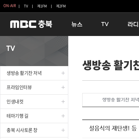
ON-AIR
TV
제1FM
제2FM
뉴스
TV
라디
충청북도
생방송 활기찬 저녁
11:05 
TV
충청북도 교육청
프라임인터뷰
12:00
생방송 활기
청주
인생내컷
16:00 
충주
테마기행 길
우리 고향
생방송 활기찬 저녁
괴산
충북 시사토론 창
우리 고향
단양
전국시대
라디오특
프라임인터뷰
보은
시청자 FLEX
생방송 활기찬 저
인생내컷
영동
특집프로그램
옥천
TV 속 정보
테마기행 길
음성
종영프로그램
제천
설음식의 재탄생! 등
충북 시사토론 창
증평