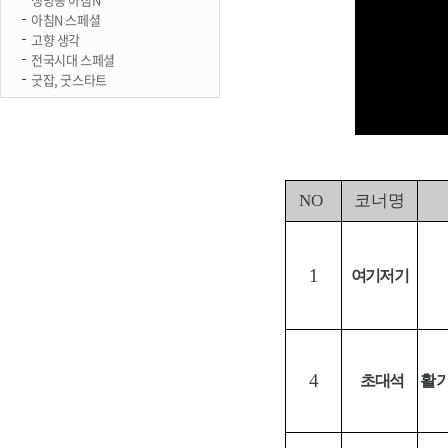
아침N 스페셜
고향 생각
전국시대 스페셜
굿잡, 굿스타트
NO
코너명
1
여기저기
4
초대석
활기