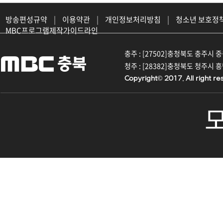
방송편성규약
|
이용약관
|
개인정보처리방침
|
청소년 보호정
MBC프로그램제작가이드라인
충주 : [27502]충청북도 충주시 중원대
청주 : [28382]충청북도 청주시 흥덕구
Copyright© 2017. All right re