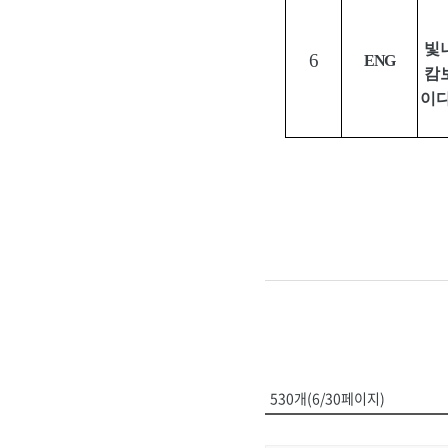
빛
6
ENG
캄
이
530개(6/30페이지)