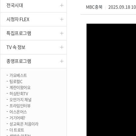
전국시대
진천
MBC충북
2025.09.18 1
|
시청자 FLEX
특집프로그램
TV 속 정보
종영프로그램
가요베스트
팀로컬C
계란이왔어요
허심탄회TV
오만가지 채널
프라임인터뷰
어스온어스
거기어때?
성교육은 처음이라
더 트로트
생방송 아침N