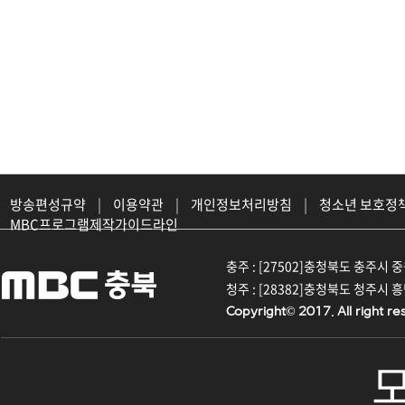
방송편성규약
|
이용약관
|
개인정보처리방침
|
청소년 보호정
MBC프로그램제작가이드라인
충주 : [27502]충청북도 충주시 중원대
청주 : [28382]충청북도 청주시 흥덕구
Copyright© 2017. All right re