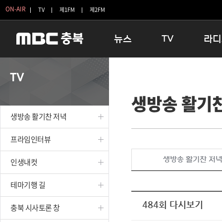
ON-AIR
TV
제1FM
제2FM
뉴스
TV
라디
충청북도
생방송 활기찬 저녁
11:05 
TV
충청북도 교육청
프라임인터뷰
12:00
생방송 활기
청주
인생내컷
16:00 
충주
테마기행 길
우리 고향
생방송 활기찬 저녁
괴산
충북 시사토론 창
우리 고향
단양
전국시대
라디오특
프라임인터뷰
보은
시청자 FLEX
생방송 활기찬 저
인생내컷
영동
특집프로그램
옥천
TV 속 정보
테마기행 길
음성
종영프로그램
제천
484회 다시보기
충북 시사토론 창
증평