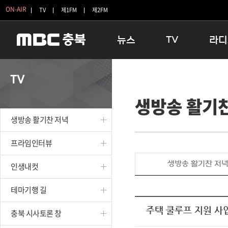
ON-AIR
TV
제1FM
제2FM
뉴스
TV
라디
충청북도
생방송 활기찬 저녁
11:05 
TV
충청북도 교육청
프라임인터뷰
12:00
생방송 활기
청주
인생내컷
16:00 
충주
테마기행 길
우리 고향
생방송 활기찬 저녁
괴산
충북 시사토론 창
우리 고향
단양
전국시대
라디오특
프라임인터뷰
보은
시청자 FLEX
생방송 활기찬 저
인생내컷
영동
특집프로그램
옥천
TV 속 정보
테마기행 길
음성
종영프로그램
제천
주택 쿨루프 지원 사
충북 시사토론 창
증평