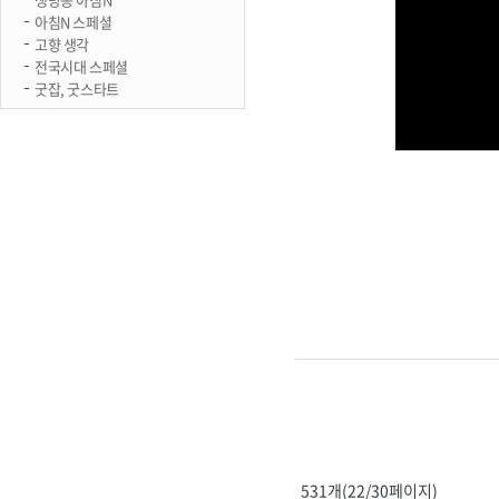
아침N 스페셜
고향 생각
전국시대 스페셜
굿잡, 굿스타트
531개(22/30페이지)