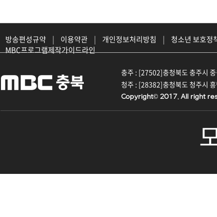
방송편성규약
|
이용약관
|
개인정보처리방침
|
청소년 보호정
MBC프로그램제작가이드라인
충주 : [27502]충청북도 충주시 중원대
청주 : [28382]충청북도 청주시 흥덕구
Copyright© 2017. All right re