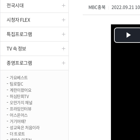
전국시대
진천
MBC충북
2022.09.21 1
|
시청자 FLEX
특집프로그램
Pl
TV 속 정보
Vi
종영프로그램
가요베스트
팀로컬C
계란이왔어요
허심탄회TV
오만가지 채널
프라임인터뷰
어스온어스
거기어때?
성교육은 처음이라
더 트로트
생방송 아침N