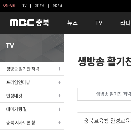
ON-AIR
TV
제1FM
제2FM
뉴스
TV
라디
충청북도
생방송 활기찬 저녁
11:05 
TV
충청북도 교육청
프라임인터뷰
12:00
생방송 활기
청주
인생내컷
16:00 
충주
테마기행 길
우리 고향
생방송 활기찬 저녁
괴산
충북 시사토론 창
우리 고향
단양
전국시대
라디오특
프라임인터뷰
보은
시청자 FLEX
생방송 활기찬 저
인생내컷
영동
특집프로그램
옥천
TV 속 정보
테마기행 길
음성
종영프로그램
제천
충북교육청 환경교육센
충북 시사토론 창
증평