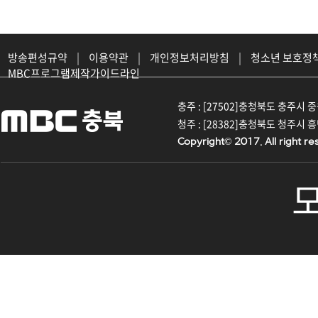
방송편성규약
|
이용약관
|
개인정보처리방침
|
청소년 보호정
MBC프로그램제작가이드라인
충주 : [27502]충청북도 충주시 중원대
청주 : [28382]충청북도 청주시 흥덕구
Copyright© 2017. All right re