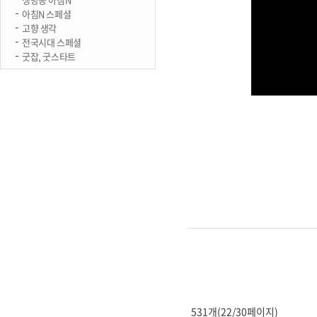
아침N 스페셜
고향 생각
전국시대 스페셜
굿잡, 굿스타트
531개(22/30페이지)