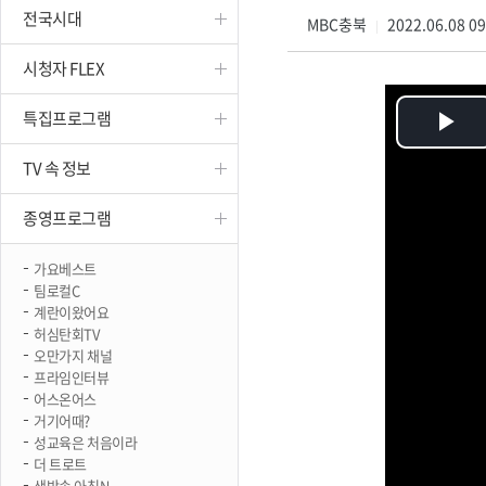
전국시대
진천
MBC충북
2022.06.08 0
|
시청자 FLEX
특집프로그램
Pl
TV 속 정보
Vi
종영프로그램
가요베스트
팀로컬C
계란이왔어요
허심탄회TV
오만가지 채널
프라임인터뷰
어스온어스
거기어때?
성교육은 처음이라
더 트로트
생방송 아침N