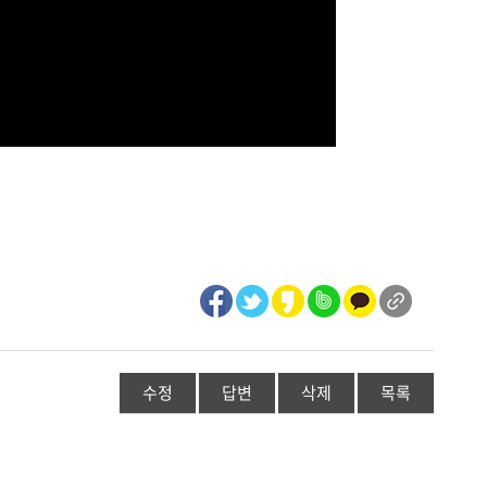
수정
답변
삭제
목록