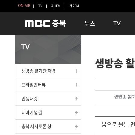
ON-AIR
TV
제1FM
제2FM
뉴스
TV
충청북도
생방송 활기찬 
TV
충청북도 교육청
프라임인터뷰
생방송 활
청주
인생내컷
충주
테마기행 길
생방송 활기찬 저녁
괴산
충북 시사토론 
단양
전국시대
프라임인터뷰
보은
시청자 FLEX
생방송 활
인생내컷
영동
특집프로그램
옥천
TV 속 정보
테마기행 길
음성
종영프로그램
제천
봄으로 물든 
충북 시사토론 창
증평