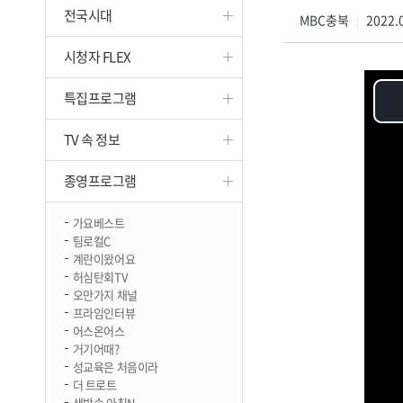
전국시대
진천
MBC충북
2022.0
|
시청자 FLEX
특집프로그램
TV 속 정보
종영프로그램
가요베스트
팀로컬C
계란이왔어요
허심탄회TV
오만가지 채널
프라임인터뷰
어스온어스
거기어때?
성교육은 처음이라
더 트로트
생방송 아침N