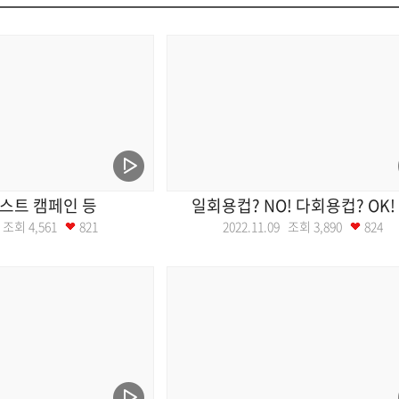
스트 캠페인 등
일회용컵? NO! 다회용컵? OK!
10 조회
4,561
821
2022.11.09 조회
3,890
824