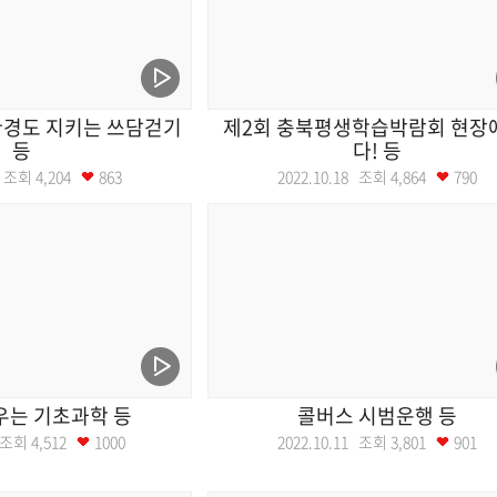
환경도 지키는 쓰담걷기
제2회 충북평생학습박람회 현장
등
다! 등
19 조회
4,204
863
2022.10.18 조회
4,864
790
우는 기초과학 등
콜버스 시범운행 등
2 조회
4,512
1000
2022.10.11 조회
3,801
901