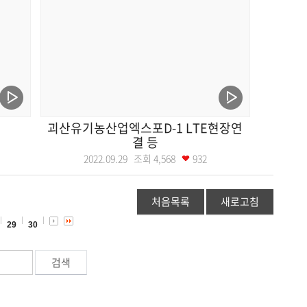
괴산유기농산업엑스포D-1 LTE현장연
결 등
2022.09.29 조회
4,568
932
처음목록
새로고침
29
30