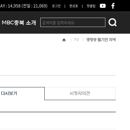
Y : 14,958 (전일 : 21,069)
로그인
편성표
핫클립
MBC충북 소개
TV
생방송 활기찬 저녁
인사말
연혁
조직 및 업무안내
방송권역
광고안내
아나운서
오시는길
다시보기
시청자의견
결산공고