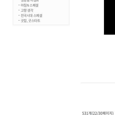
아침N 스페셜
고향 생각
전국시대 스페셜
굿잡, 굿스타트
531개(22/30페이지)