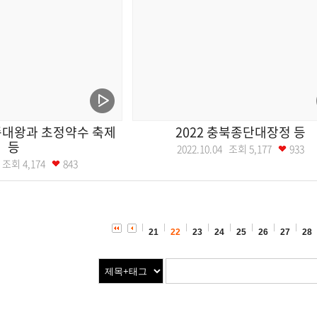
종대왕과 초정약수 축제
2022 충북종단대장정 등
등
2022.10.04 조회
5,177
933
05 조회
4,174
843
21
22
23
24
25
26
27
28