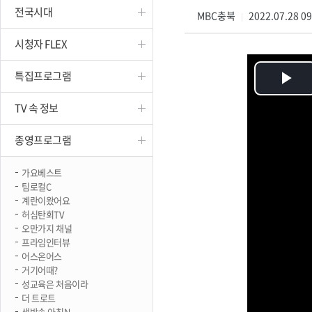
전국시대
진천
MBC충북
2022.07.28 0
|
시청자 FLEX
특집프로그램
Pl
TV 속 정보
Vi
종영프로그램
가요베스트
팀로컬C
계란이왔어요
허심탄회TV
오만가지 채널
프라임인터뷰
어스온어스
거기어때?
성교육은 처음이라
더 트로트
생방송 아침N