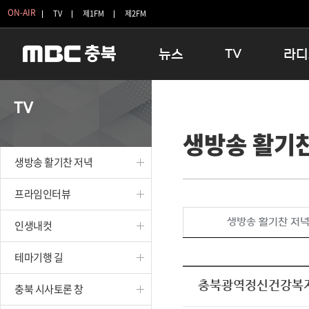
ON-AIR
TV
제1FM
제2FM
뉴스
TV
라디
충청북도
생방송 활기찬 저녁
11:05 
TV
충청북도 교육청
프라임인터뷰
12:00
생방송 활기
청주
인생내컷
16:00 
충주
테마기행 길
우리 고향
생방송 활기찬 저녁
괴산
충북 시사토론 창
우리 고향
단양
전국시대
라디오특
프라임인터뷰
보은
시청자 FLEX
생방송 활기찬 저
인생내컷
영동
특집프로그램
옥천
TV 속 정보
테마기행 길
음성
종영프로그램
제천
충북광역정신건강복지센
충북 시사토론 창
증평