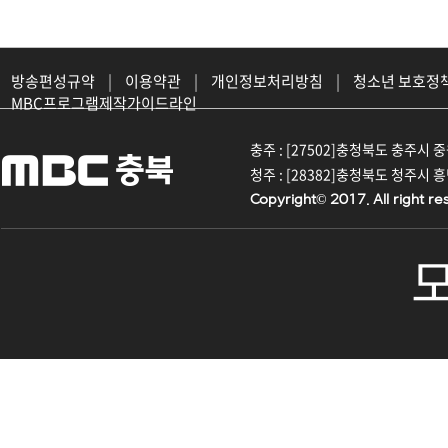
방송편성규약
|
이용약관
|
개인정보처리방침
|
청소년 보호정
MBC프로그램제작가이드라인
충주 : [27502]충청북도 충주시 중원대
청주 : [28382]충청북도 청주시 흥덕구
Copyright© 2017. All right re