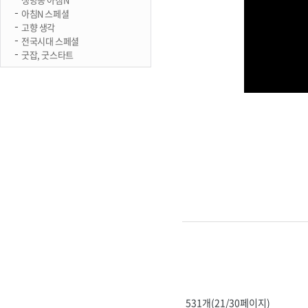
아침N 스페셜
고향 생각
전국시대 스페셜
굿잡, 굿스타트
531개(21/30페이지)