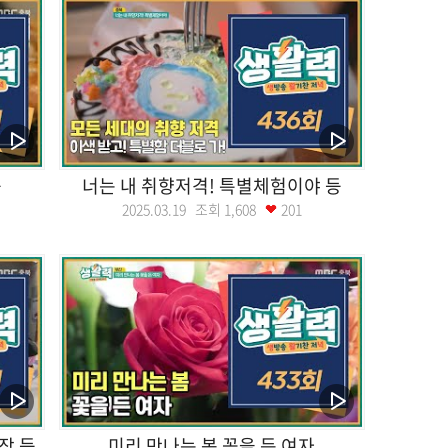
등
너는 내 취향저격! 특별체험이야 등
2025.03.19 조회
1,608
201
장 등
미리 만나는 봄 꽂을 든 여자