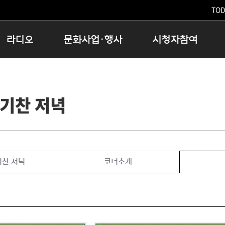
TODA
라디오
문화사업·행사
시청자참여
저녁
11:05 시사ON
문화행사
공지사항
12:00 정오의 희망곡
모아바유
시청자의견
기찬 저녁
16:00 완벽한 하루
MBC 노래교실
시청자위원회
우리 고향, 부탁해!
해외문화탐방
고충처리인
창
우리 고향, 안녕하십니까?
닥터공감
클린센터
라디오특집 다시듣기
대관안내
시청자불만처리위원회
충청북도 음식문화페스타
기찬 저녁
코너소개
청원생명쌀 대청호마라톤
로컬인사이트스쿨
로컬 콘텐츠 Hub
문화행사 아카이빙