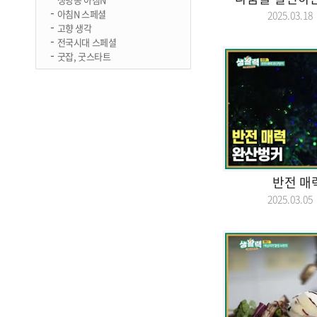
아침N 스페셜
2025.03.
고향 생각
전국시대 스페셜
굿잡, 굿스타트
반전 매
2025.03.