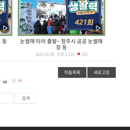
 등
눈썰매 타러 출발~ 청주시 공공 눈썰매
장 등
2025.01.08 조회
2,316
203
처음목록
새로고침
10