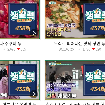
과 주꾸미 등
무쇠로 피어나는 맛의 향연 
01 조회
2,078
255
2025.03.26 조회
1,720
220
 아름다운 봄맞이 등
청주시시설관리공단 재능 기부 현