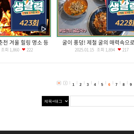
춘천 겨울 힐링 명소 등
굴이 풍덩! 제철 굴의 매력속으로
21 조회
1,860
222
2025.01.15 조회
1,894
217
1
2
3
4
5
6
7
8
9