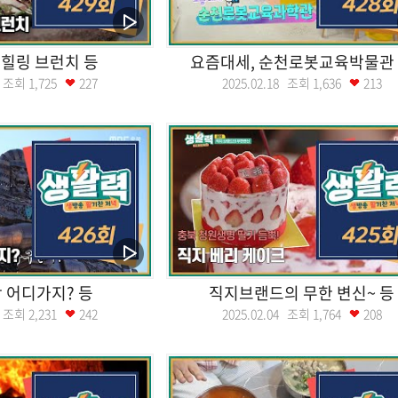
힐링 브런치 등
요즘대세, 순천로봇교육박물관
19 조회
1,725
227
2025.02.18 조회
1,636
213
 어디가지? 등
직지브랜드의 무한 변신~ 등
05 조회
2,231
242
2025.02.04 조회
1,764
208