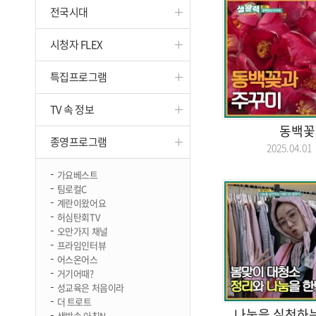
전국시대
진천
시청자 FLEX
특집프로그램
TV 속 정보
동백꽃
종영프로그램
2025.04.
가요베스트
팀로컬C
계란이왔어요
허심탄회TV
오만가지 채널
프라임인터뷰
어스온어스
거기어때?
성교육은 처음이라
더 트로트
나눔을 실천하는
생방송 아침N