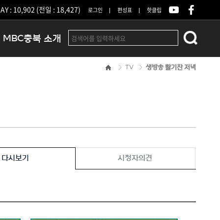
Y : 10,902 (전일 : 18,427)
로그인
편성표
핫클립
MBC충북 소개
TV
생방송 활기찬 저녁
인사말
연혁
조직 및 업무안내
방송권역
광고안내
아나운서
오시는길
다시보기
시청자의견
결산공고