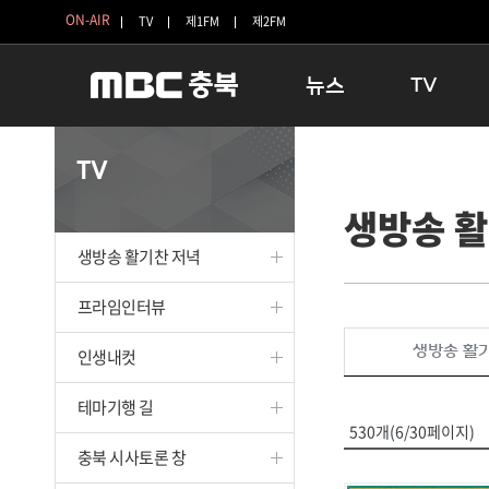
ON-AIR
TV
제1FM
제2FM
뉴스
TV
충청북도
생방송 활기찬 
TV
충청북도 교육청
프라임인터뷰
생방송 활
청주
인생내컷
충주
테마기행 길
생방송 활기찬 저녁
괴산
충북 시사토론 
단양
전국시대
프라임인터뷰
보은
시청자 FLEX
생방송 활
인생내컷
영동
특집프로그램
옥천
TV 속 정보
테마기행 길
음성
종영프로그램
530개(6/30페이지)
제천
충북 시사토론 창
증평