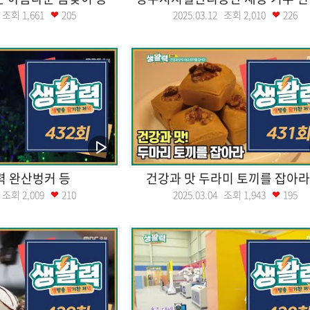
18 조회
1,661
205
2025.03.12 조회
2,010
226
력 완산벙커 등
건강과 맛 두라미 토끼를 잡아라
05 조회
2,009
210
2025.03.04 조회
1,943
195