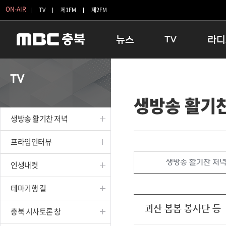
ON-AIR
TV
제1FM
제2FM
뉴스
TV
라디
충청북도
생방송 활기찬 저녁
11:05 
TV
충청북도 교육청
프라임인터뷰
12:00
생방송 활기
청주
인생내컷
16:00 
충주
테마기행 길
우리 고향
생방송 활기찬 저녁
괴산
충북 시사토론 창
우리 고향
단양
전국시대
라디오특
프라임인터뷰
보은
시청자 FLEX
생방송 활기찬 저
인생내컷
영동
특집프로그램
옥천
TV 속 정보
테마기행 길
음성
종영프로그램
제천
괴산 봄봄 봉사단 등
충북 시사토론 창
증평