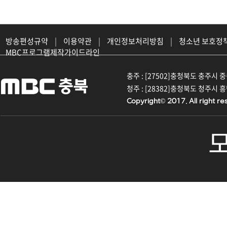
방송편성규약
|
이용약관
|
개인정보처리방침
|
청소년 보호정
MBC프로그램제작가이드라인
충주 : [27502]충청북도 충주시 중원대
청주 : [28382]충청북도 청주시 흥덕구
Copyright© 2017. All right re