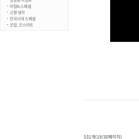
아침N 스페셜
고향 생각
전국시대 스페셜
굿잡, 굿스타트
531개(19/30페이지)