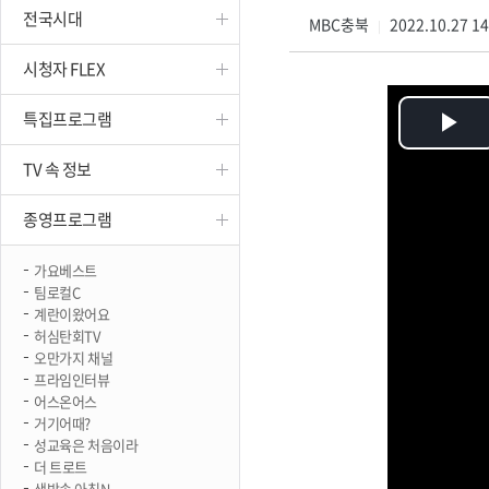
전국시대
진천
MBC충북
2022.10.27 1
|
시청자 FLEX
특집프로그램
Pl
TV 속 정보
Vi
종영프로그램
가요베스트
팀로컬C
계란이왔어요
허심탄회TV
오만가지 채널
프라임인터뷰
어스온어스
거기어때?
성교육은 처음이라
더 트로트
생방송 아침N