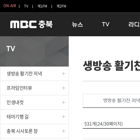
ON-AIR
TV
제1FM
제2FM
뉴스
TV
라디
충청북도
생방송 활기찬 저녁
11:05 
TV
충청북도 교육청
프라임인터뷰
12:00
생방송 활기
청주
인생내컷
16:00 
충주
테마기행 길
우리 고향
생방송 활기찬 저녁
괴산
충북 시사토론 창
우리 고향
단양
전국시대
라디오특
프라임인터뷰
보은
시청자 FLEX
생방송 활기찬 저
인생내컷
영동
특집프로그램
옥천
TV 속 정보
테마기행 길
음성
종영프로그램
531개(24/30페이지)
제천
충북 시사토론 창
증평