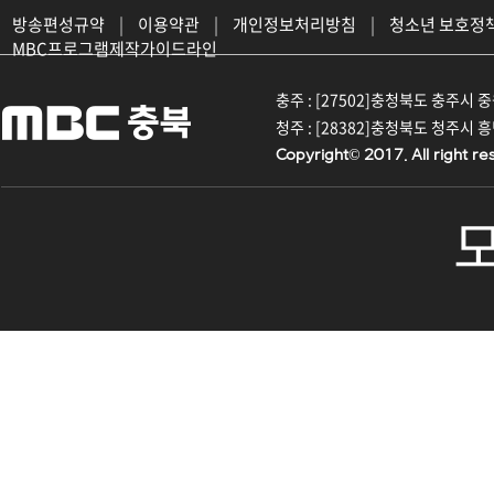
방송편성규약
|
이용약관
|
개인정보처리방침
|
청소년 보호정
MBC프로그램제작가이드라인
충주 : [27502]충청북도 충주시 중원대
청주 : [28382]충청북도 청주시 흥덕구
Copyright© 2017. All right re