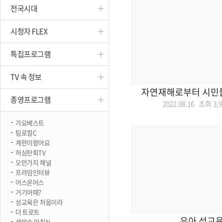
전국시대
진천
시청자 FLEX
특집프로그램
TV 속 정보
자연재해로부터 시민들
종영프로그램
2022.08.16 조회
3,
가요베스트
팀로컬C
계란이왔어요
허심탄회TV
오만가지 채널
프라임인터뷰
어스온어스
거기어때?
성교육은 처음이라
더 트로트
유아 성교육
생방송 아침N