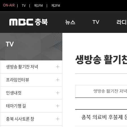
ON-AIR
TV
제1FM
제2FM
뉴스
TV
라디
충청북도
생방송 활기찬 저녁
11:05 
TV
충청북도 교육청
프라임인터뷰
12:00
생방송 활기
청주
인생내컷
16:00 
충주
테마기행 길
우리 고향
생방송 활기찬 저녁
괴산
충북 시사토론 창
우리 고향
단양
전국시대
라디오특
프라임인터뷰
보은
시청자 FLEX
생방송 활기찬 저
인생내컷
영동
특집프로그램
옥천
TV 속 정보
테마기행 길
음성
종영프로그램
제천
충북 의료비 후불제 
충북 시사토론 창
증평