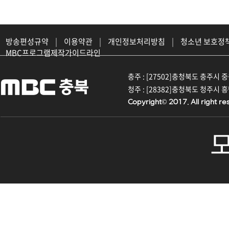
방송편성규약
|
이용약관
|
개인정보처리방침
|
청소년 보호정
MBC프로그램제작가이드라인
충주 : [27502]충청북도 충주시 중원대
청주 : [28382]충청북도 청주시 흥덕구
Copyright© 2017. All right re