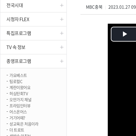
전국시대
진천
MBC충북
2023.01.27 0
|
시청자 FLEX
특집프로그램
Pl
TV 속 정보
Vi
종영프로그램
가요베스트
팀로컬C
계란이왔어요
허심탄회TV
오만가지 채널
프라임인터뷰
어스온어스
거기어때?
성교육은 처음이라
더 트로트
생방송 아침N