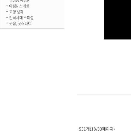
아침N 스페셜
고향 생각
전국시대 스페셜
굿잡, 굿스타트
531개(18/30페이지)