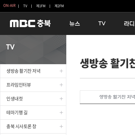
ON-AIR
TV
제1FM
제2FM
뉴스
TV
라디
충청북도
생방송 활기찬 저녁
11:05 
TV
충청북도 교육청
프라임인터뷰
12:00
생방송 활기
청주
인생내컷
16:00 
충주
테마기행 길
우리 고향
생방송 활기찬 저녁
괴산
충북 시사토론 창
우리 고향
단양
전국시대
라디오특
프라임인터뷰
보은
시청자 FLEX
생방송 활기찬 저
인생내컷
영동
특집프로그램
옥천
TV 속 정보
테마기행 길
음성
종영프로그램
제천
충북 시사토론 창
증평