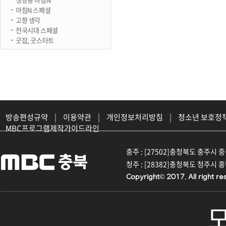
아침N 스페셜
고향 생각
전국시대 스페셜
굿잡, 굿스타트
방송편성규약
|
이용약관
|
개인정보처리방침
|
청소년 보호정
MBC프로그램제작가이드라인
충주 : [27502]충청북도 충주시 중원대
청주 : [28382]충청북도 청주시 흥덕구
Copyright© 2017. All right re