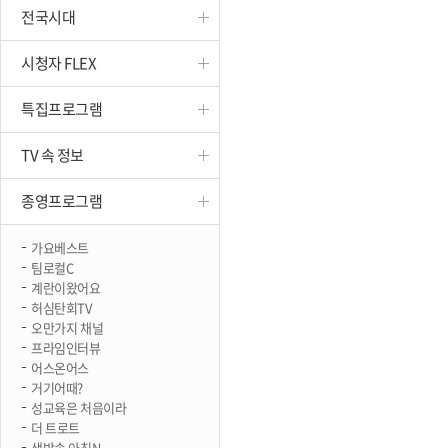
전국시대
진천
시청자 FLEX
특집프로그램
TV 속 정보
종영프로그램
가요베스트
팀로컬C
계란이왔어요
허심탄회TV
오만가지 채널
프라임인터뷰
어스온어스
거기어때?
성교육은 처음이라
더 트로트
생방송 아침N