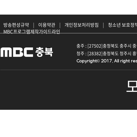
방송편성규약
|
이용약관
|
개인정보처리방침
|
청소년 보호정
MBC프로그램제작가이드라인
충주 : [27502]충청북도 충주시 중원대
청주 : [28382]충청북도 청주시 흥덕구
Copyright© 2017. All right re