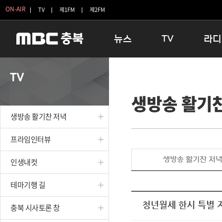
ON-AIR
TV
제1FM
제2FM
뉴스
TV
라디
충청북도
생방송 활기찬 저녁
11:05 
TV
충청북도 교육청
프라임인터뷰
12:00
생방송 활기
청주
인생내컷
16:00 
충주
테마기행 길
우리 고향
생방송 활기찬 저녁
괴산
충북 시사토론 창
우리 고향
단양
전국시대
라디오특
프라임인터뷰
보은
시청자 FLEX
생방송 활기찬 저
인생내컷
영동
특집프로그램
옥천
TV 속 정보
테마기행 길
음성
종영프로그램
제천
청년월세 한시 특별 
충북 시사토론 창
증평