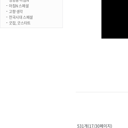
아침N 스페셜
고향 생각
전국시대 스페셜
굿잡, 굿스타트
531개(17/30페이지)