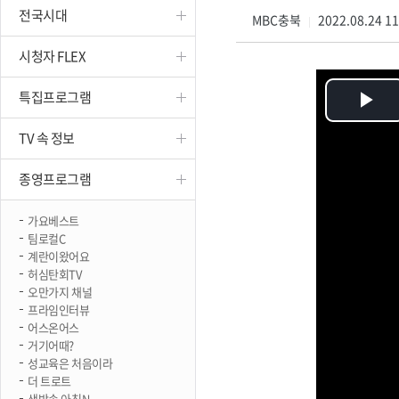
전국시대
진천
MBC충북
2022.08.24 1
|
시청자 FLEX
특집프로그램
Pl
TV 속 정보
Vi
종영프로그램
가요베스트
팀로컬C
계란이왔어요
허심탄회TV
오만가지 채널
프라임인터뷰
어스온어스
거기어때?
성교육은 처음이라
더 트로트
생방송 아침N