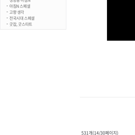
아침N 스페셜
고향 생각
전국시대 스페셜
굿잡, 굿스타트
531개(14/30페이지)