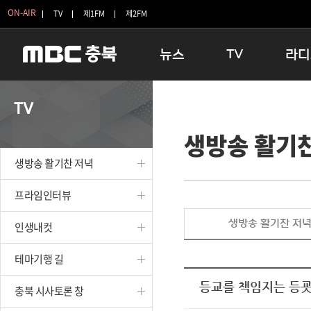
ON-AIR
TV
제1FM
제2FM
뉴스
TV
라디
충청북도
생방송 활기찬 저녁
11:05 
TV
충청북도 교육청
프라임인터뷰
12:00
생방송 활기
청주
인생내컷
16:00 
충주
테마기행 길
우리 고향
생방송 활기찬 저녁
괴산
충북 시사토론 창
우리 고향
단양
전국시대
라디오특
프라임인터뷰
보은
시청자 FLEX
생방송 활기찬 저
인생내컷
영동
특집프로그램
옥천
TV 속 정보
테마기행 길
음성
종영프로그램
제천
등교를 책임지는 등굣
충북 시사토론 창
증평