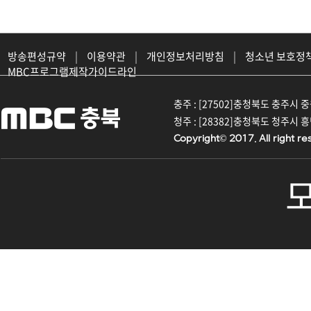
방송편성규약
|
이용약관
|
개인정보처리방침
|
청소년 보호정
MBC프로그램제작가이드라인
충주 : [27502]충청북도 충주시 중원대
청주 : [28382]충청북도 청주시 흥덕구
Copyright© 2017. All right re