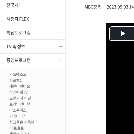
전국시대
진천
MBC충북
2023.05.03 1
|
시청자 FLEX
특집프로그램
Pl
TV 속 정보
Vi
종영프로그램
가요베스트
팀로컬C
계란이왔어요
허심탄회TV
오만가지 채널
프라임인터뷰
어스온어스
거기어때?
성교육은 처음이라
더 트로트
생방송 아침N