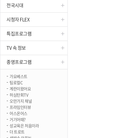
전국시대
진천
시청자 FLEX
특집프로그램
TV 속 정보
종영프로그램
가요베스트
팀로컬C
계란이왔어요
허심탄회TV
오만가지 채널
프라임인터뷰
어스온어스
거기어때?
성교육은 처음이라
더 트로트
생방송 아침N