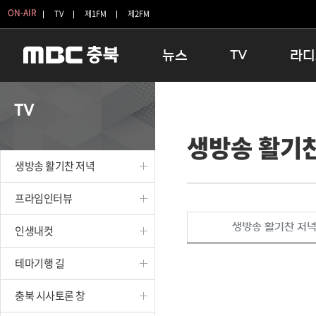
ON-AIR
TV
제1FM
제2FM
뉴스
TV
라디
충청북도
생방송 활기찬 저녁
11:05 
TV
충청북도 교육청
프라임인터뷰
12:00
생방송 활기
청주
인생내컷
16:00 
충주
테마기행 길
우리 고향
생방송 활기찬 저녁
괴산
충북 시사토론 창
우리 고향
단양
전국시대
라디오특
프라임인터뷰
보은
시청자 FLEX
생방송 활기찬 저
인생내컷
영동
특집프로그램
옥천
TV 속 정보
테마기행 길
음성
종영프로그램
제천
충북 시사토론 창
증평