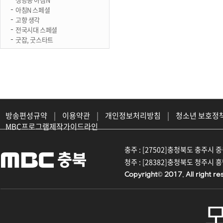
아침N 스페셜
고향 생각
전국시대 스페셜
굿잡, 굿스타트
방송편성규약
|
이용약관
|
개인정보처리방침
|
청소년 보호정
MBC프로그램제작가이드라인
충주 : [27502]충청북도 충주시 중원대
청주 : [28382]충청북도 청주시 흥덕구
Copyright© 2017. All right re