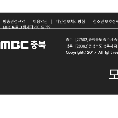
방송편성규약
|
이용약관
|
개인정보처리방침
|
청소년 보호정
MBC프로그램제작가이드라인
충주 : [27502]충청북도 충주시 중원대
청주 : [28382]충청북도 청주시 흥덕구
Copyright© 2017. All right re