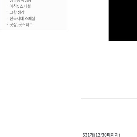
아침N 스페셜
고향 생각
전국시대 스페셜
굿잡, 굿스타트
531개(12/30페이지)