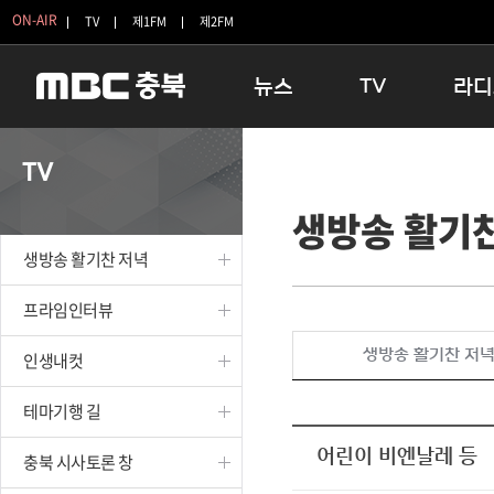
ON-AIR
TV
제1FM
제2FM
뉴스
TV
라디
충청북도
생방송 활기찬 저녁
11:05 
TV
충청북도 교육청
프라임인터뷰
12:00
생방송 활기
청주
인생내컷
16:00 
충주
테마기행 길
우리 고향
생방송 활기찬 저녁
괴산
충북 시사토론 창
우리 고향
단양
전국시대
라디오특
프라임인터뷰
보은
시청자 FLEX
생방송 활기찬 저
인생내컷
영동
특집프로그램
옥천
TV 속 정보
테마기행 길
음성
종영프로그램
제천
어린이 비엔날레 등
충북 시사토론 창
증평