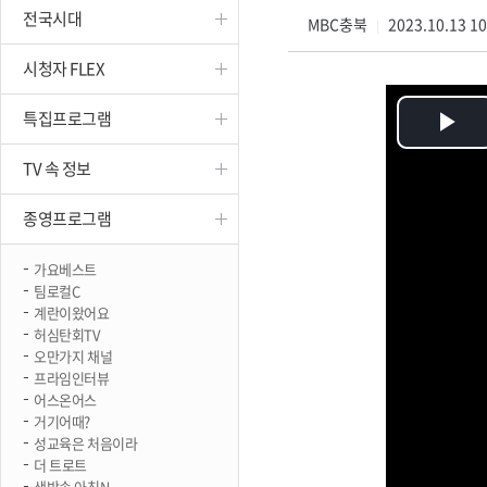
전국시대
진천
MBC충북
2023.10.13 1
|
시청자 FLEX
특집프로그램
Pl
TV 속 정보
Vi
종영프로그램
가요베스트
팀로컬C
계란이왔어요
허심탄회TV
오만가지 채널
프라임인터뷰
어스온어스
거기어때?
성교육은 처음이라
더 트로트
생방송 아침N