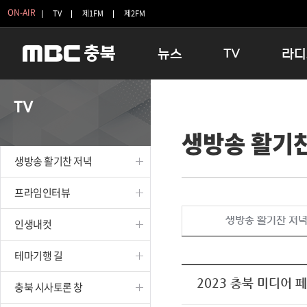
ON-AIR
TV
제1FM
제2FM
뉴스
TV
라디
충청북도
생방송 활기찬 저녁
11:05 
TV
충청북도 교육청
프라임인터뷰
12:00
생방송 활기
청주
인생내컷
16:00 
충주
테마기행 길
우리 고향
생방송 활기찬 저녁
괴산
충북 시사토론 창
우리 고향
단양
전국시대
라디오특
프라임인터뷰
보은
시청자 FLEX
생방송 활기찬 저
인생내컷
영동
특집프로그램
옥천
TV 속 정보
테마기행 길
음성
종영프로그램
제천
2023 충북 미디어 
충북 시사토론 창
증평