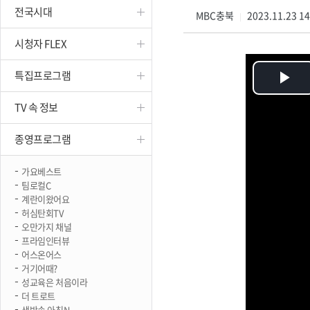
전국시대
진천
MBC충북
2023.11.23 1
|
시청자 FLEX
특집프로그램
Pl
TV 속 정보
Vi
종영프로그램
가요베스트
팀로컬C
계란이왔어요
허심탄회TV
오만가지 채널
프라임인터뷰
어스온어스
거기어때?
성교육은 처음이라
더 트로트
생방송 아침N