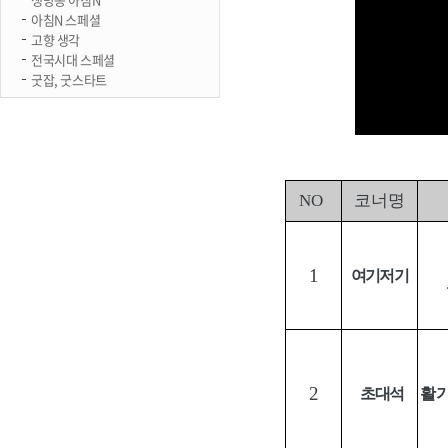
아침N 스페셜
고향 생각
전국시대 스페셜
굿잡, 굿스타트
NO
코너명
1
여기저기
2
초대석
활