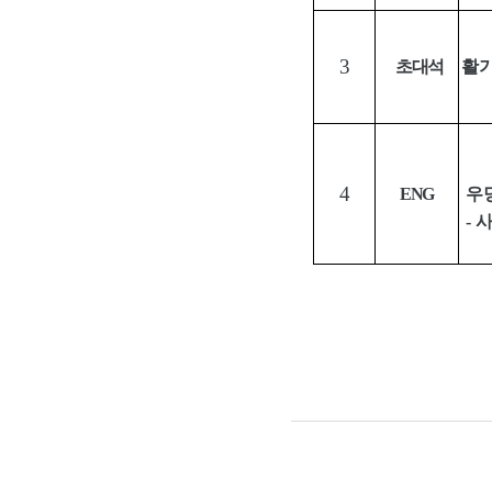
3
초대석
활
4
ENG
우
-
사