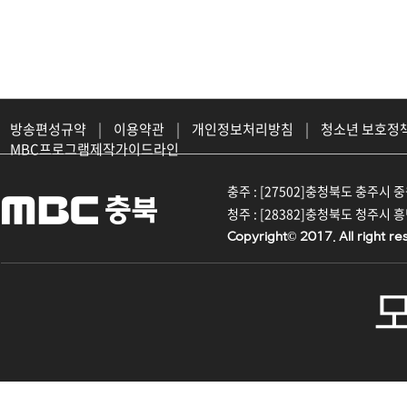
방송편성규약
|
이용약관
|
개인정보처리방침
|
청소년 보호정
MBC프로그램제작가이드라인
충주 : [27502]충청북도 충주시 중원대
청주 : [28382]충청북도 청주시 흥덕구
Copyright© 2017. All right re