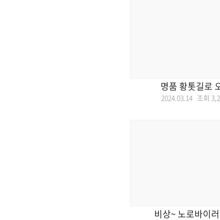
명품 황톳길로 
2024.03.14 조회
3,
비상~ 노로바이러