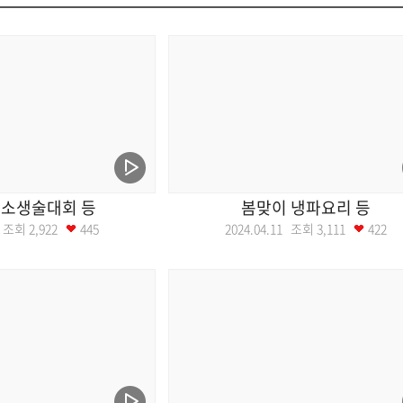
소생술대회 등
봄맞이 냉파요리 등
16 조회
2,922
445
2024.04.11 조회
3,111
422