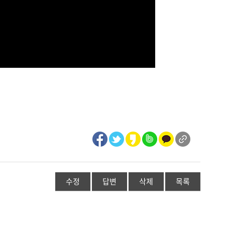
수정
답변
삭제
목록