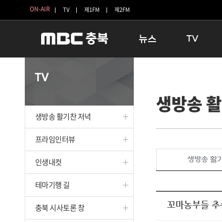
ON-AIR
TV
제1FM
제2FM
뉴스
TV
충청북도
생방송 활기찬 
TV
충청북도 교육청
프라임인터뷰
생방송 활
청주
인생내컷
충주
테마기행 길
생방송 활기찬 저녁
괴산
충북 시사토론 
단양
전국시대
프라임인터뷰
보은
시청자 FLEX
생방송 활
인생내컷
영동
특집프로그램
옥천
TV 속 정보
테마기행 길
음성
종영프로그램
제천
꼬마농부들 추
충북 시사토론 창
증평