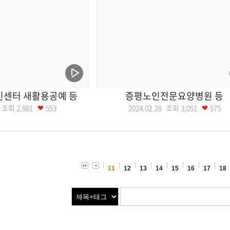
센터 새활용공예 등
증평노인전문요양병원 등
29 조회
2,881
553
2024.02.28 조회
3,051
575
11
12
13
14
15
16
17
18