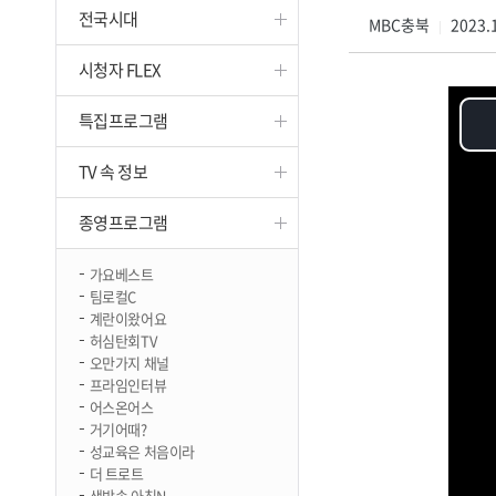
전국시대
진천
MBC충북
2023.1
|
시청자 FLEX
특집프로그램
TV 속 정보
종영프로그램
가요베스트
팀로컬C
계란이왔어요
허심탄회TV
오만가지 채널
프라임인터뷰
어스온어스
거기어때?
성교육은 처음이라
더 트로트
생방송 아침N