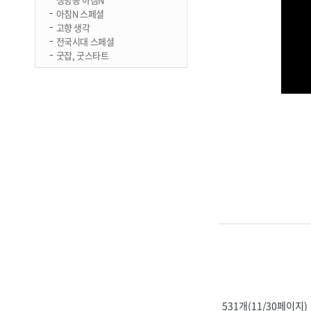
아침N 스페셜
고향 생각
전국시대 스페셜
굿잡, 굿스타트
531개(11/30페이지)