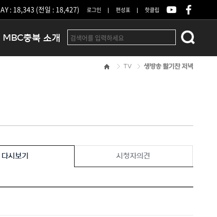
Y : 18,343 (전일 : 18,427)
로그인
편성표
핫클립
MBC충북 소개
TV
생방송 활기찬 저녁
인사말
연혁
조직 및 업무안내
방송권역
광고안내
아나운서
오시는길
다시보기
시청자의견
결산공고