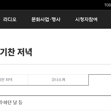
TODA
라디오
문화사업·행사
시청자참여
저녁
11:05 시사ON
문화행사
공지사항
12:00 정오의 희망곡
모아바유
시청자의견
기찬 저녁
16:00 완벽한 하루
MBC 노래교실
시청자위원회
우리 고향, 부탁해!
해외문화탐방
고충처리인
창
우리 고향, 안녕하십니까?
닥터공감
클린센터
라디오특집 다시듣기
대관안내
시청자불만처리위원회
충청북도 음식문화페스타
기찬 저녁
코너소개
청원생명쌀 대청호마라톤
로컬인사이트스쿨
로컬 콘텐츠 Hub
수하던 날 등
문화행사 아카이빙