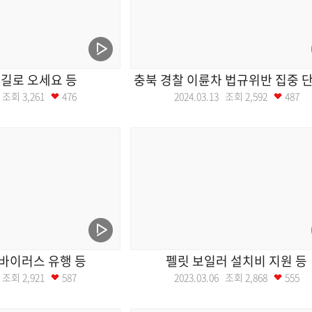
길로 오세요 등
충북 경찰 이륜차 법규위반 집중 단
14 조회
3,261
476
2024.03.13 조회
2,592
487
바이러스 유행 등
펠릿 보일러 설치비 지원 등
07 조회
2,921
587
2023.03.06 조회
2,868
555