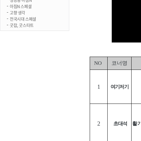
아침N 스페셜
고향 생각
전국시대 스페셜
굿잡, 굿스타트
NO
코너명
1
여기저기
2
초대석
활