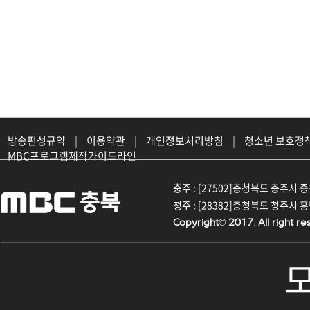
방송편성규약
|
이용약관
|
개인정보처리방침
|
청소년 보호정
MBC프로그램제작가이드라인
충주 : [27502]충청북도 충주시 중원대
청주 : [28382]충청북도 청주시 흥덕구
Copyright© 2017. All right re