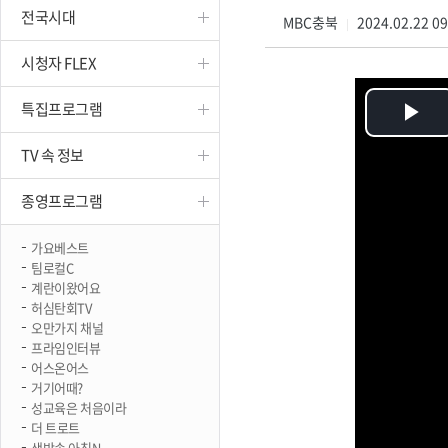
전국시대
진천
MBC충북
2024.02.22 0
|
시청자 FLEX
특집프로그램
Pl
TV 속 정보
Vi
종영프로그램
가요베스트
팀로컬C
계란이왔어요
허심탄회TV
오만가지 채널
프라임인터뷰
어스온어스
거기어때?
성교육은 처음이라
더 트로트
생방송 아침N