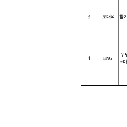
3
초대석
활
우
4
ENG
=