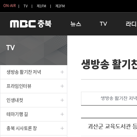
ON-AIR
TV
제1FM
제2FM
뉴스
TV
라디
충청북도
생방송 활기찬 저녁
11:05 
TV
충청북도 교육청
프라임인터뷰
12:00
생방송 활기
청주
인생내컷
16:00 
충주
테마기행 길
우리 고향
생방송 활기찬 저녁
괴산
충북 시사토론 창
우리 고향
단양
전국시대
라디오특
프라임인터뷰
보은
시청자 FLEX
생방송 활기찬 저
인생내컷
영동
특집프로그램
옥천
TV 속 정보
테마기행 길
음성
종영프로그램
제천
괴산군 교육도서관 
충북 시사토론 창
증평