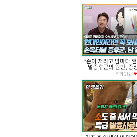
“손이 저리고 밤마다 
널증후군의 원인, 증상과
조회
212