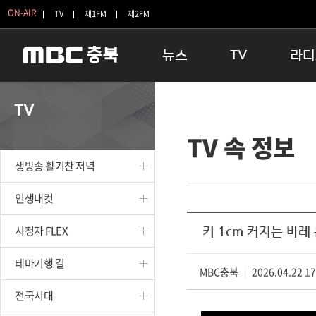
ON-AIR
TV
제1FM
제2FM
뉴스
TV
라디
충청북도
생방송 활기찬 저녁
11:05 
TV
충청북도 교육청
프라임인터뷰
12:00
TV 속 정보
청주
인생내컷
16:00 
충주
테마기행 길
우리 고향
생방송 활기찬 저녁
괴산
충북 시사토론 창
우리 고향
단양
전국시대
라디오특
인생내컷
보은
시청자 FLEX
시청자 FLEX
키 1cm 커지는 바레
영동
특집프로그램
옥천
TV 속 정보
테마기행 길
음성
MBC충북
종영프로그램
2026.04.22 1
|
제천
전국시대
증평