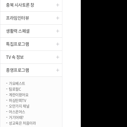
충북 시사토론 창
진천
프라임인터뷰
생활력 스페셜
특집프로그램
TV 속 정보
종영프로그램
가요베스트
팀로컬C
계란이왔어요
허심탄회TV
오만가지 채널
어스온어스
거기어때?
성교육은 처음이라