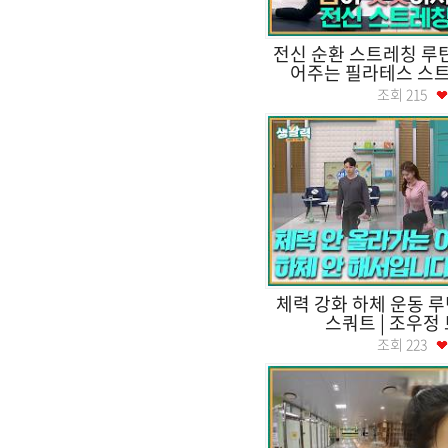
전신 순환 스트레칭 루틴
어주는 필라테스 스트레
조회
215
체력 강화 하체 운동 루
스쿼트 | 조우정
조회
223