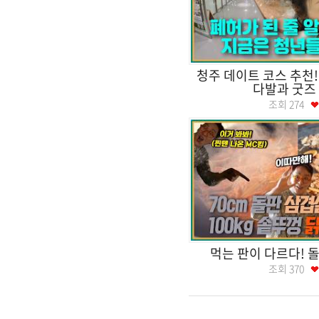
청주 데이트 코스 추천!
다발과 굿즈
조회
274
먹는 판이 다르다! 돌
조회
370