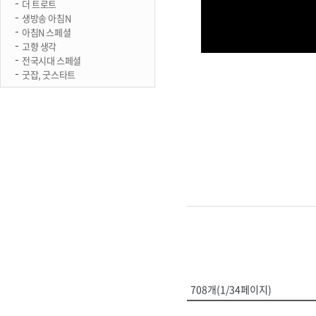
더 트로트
생방송 아침N
아침N 스페셜
고향 생각
전국시대 스페셜
굿잡, 굿스타트
708개(1/34페이지)