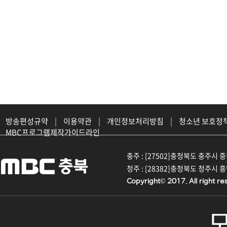
방송편성규약
|
이용약관
|
개인정보처리방침
|
청소년 보호정
MBC프로그램제작가이드라인
충주 : [27502]충청북도 충주시 중원대
청주 : [28382]충청북도 청주시 흥덕구
Copyright© 2017. All right re