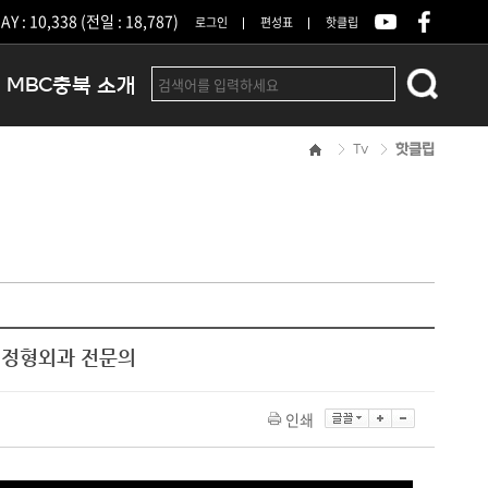
Y : 10,338 (전일 : 18,787)
로그인
편성표
핫클립
MBC충북 소개
Tv
핫클립
인사말
연혁
조직 및 업무안내
방송권역
광고안내
아나운서
오시는길
현 정형외과 전문의
결산공고
인쇄