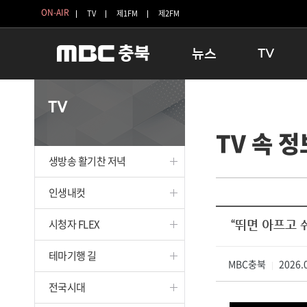
ON-AIR
TV
제1FM
제2FM
뉴스
TV
충청북도
생방송 활기찬 
TV
충청북도 교육청
프라임인터뷰
TV 속 정
청주
인생내컷
충주
테마기행 길
생방송 활기찬 저녁
괴산
충북 시사토론 
단양
전국시대
인생내컷
보은
시청자 FLEX
시청자 FLEX
“뛰면 아프고 
영동
특집프로그램
옥천
TV 속 정보
테마기행 길
음성
MBC충북
종영프로그램
2026.0
|
제천
전국시대
증평