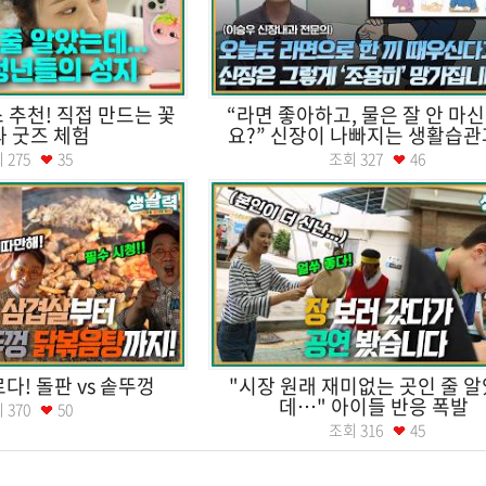
 추천! 직접 만드는 꽃
“라면 좋아하고, 물은 잘 안 마
 굿즈 체험
요?” 신장이 나빠지는 생활습관과 
회
275
35
조회
327
46
다! 돌판 vs 솥뚜껑
"시장 원래 재미없는 곳인 줄 
데…" 아이들 반응 폭발
회
370
50
조회
316
45