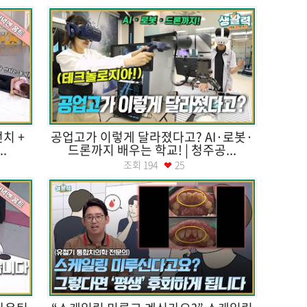
치 +
공업고가 이렇게 달라졌다고? AI·로봇·
.
드론까지 배우는 학교! | 청주공...
조회
194
25