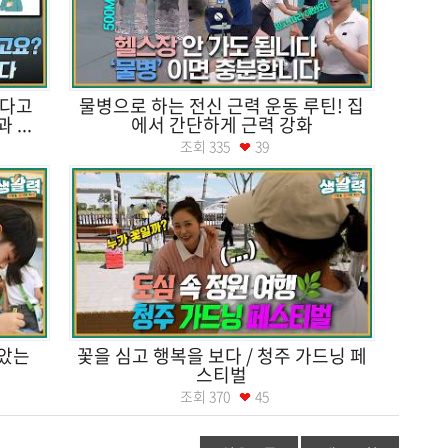
신다고
물병으로 하는 전신 근력 운동 루틴! 집
...
에서 간단하게 근력 강화
조회
335
39
알았는
꽃을 심고 행복을 보다 / 청주 가드닝 페
스티벌
조회
370
45