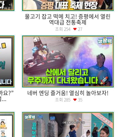
나
물고기 잡고 떡메 치고! 증평에서 열린
역대급 전통축제
조회
254
27
까요?”
네버 엔딩 즐거움! 열심히 놀아보자!
..
조회
285
35