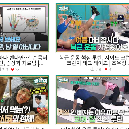
마다 깬다면…” 손목터
복근 운동 핵심 루틴! 사이드 크런
 증상과 치료법 |...
크런치 레그 레이즈 | 조우정 ..
회
213
28
조회
201
31