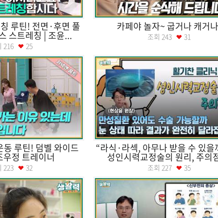
칭 루틴! 전면·후면 풀
카페야 놀자~ 굽거나 캐거
 스트레칭 | 조윤...
조회
243
31
회
216
25
운동 루틴! 덤벨 와이드
“라식·라섹, 아무나 받을 수 있을
 조우정 트레이너
성인시력교정술의 원리, 주의점.
회
223
32
조회
227
35