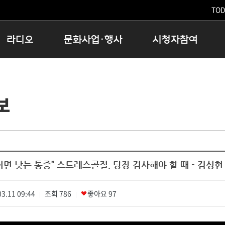
TODA
라디오
문화사업·행사
시청자참여
저녁
11:05 시사ON
문화행사
공지사항
12:00 정오의 희망곡
모아바유
시청자의견
보
16:00 완벽한 하루
MBC 노래교실
시청자위원회
우리 고향, 부탁해!
해외문화탐방
고충처리인
창
우리 고향, 안녕하십니까?
닥터공감
클린센터
라디오특집 다시듣기
대관안내
시청자불만처리위원회
충청북도 음식문화페스타
쉬면 낫는 통증” 스트레스골절, 당장 검사해야 할 때 - 김성
청원생명쌀 대청호마라톤
로컬인사이트스쿨
3.11 09:44
조회
로컬 콘텐츠 Hub
786
좋아요
97
|
|
문화행사 아카이빙