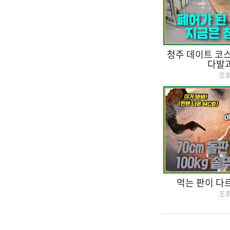
청주 데이트 코스
다발과
조
먹는 판이 다르
조