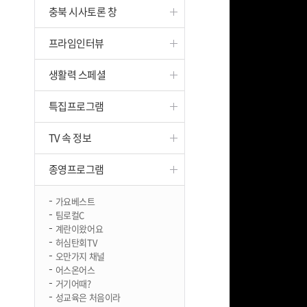
충북 시사토론 창
진천
프라임인터뷰
생활력 스페셜
특집프로그램
TV 속 정보
종영프로그램
가요베스트
팀로컬C
계란이왔어요
허심탄회TV
오만가지 채널
어스온어스
거기어때?
성교육은 처음이라