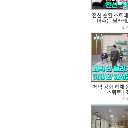
전신 순환 스트레
어주는 필라테스
조
체력 강화 하체 
스쿼트 |
조