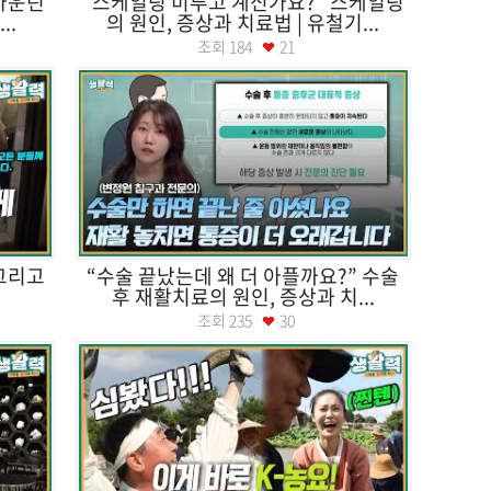
마운틴
“스케일링 미루고 계신가요?” 스케일링
..
의 원인, 증상과 치료법 | 유철기...
조회
184
21
그리고
“수술 끝났는데 왜 더 아플까요?” 수술
후 재활치료의 원인, 증상과 치...
조회
235
30