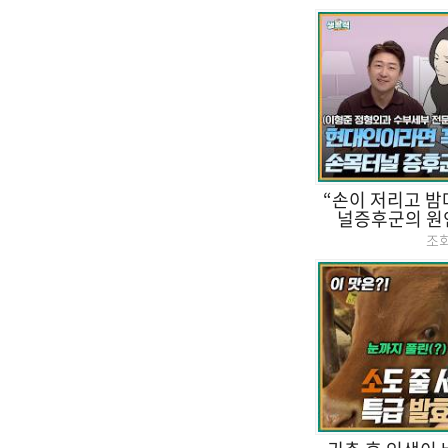
“손이 저리고 밤
널증후군의 원인,
조