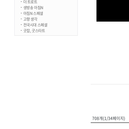
더 트로트
생방송 아침N
아침N 스페셜
고향 생각
전국시대 스페셜
굿잡, 굿스타트
708개(1/34페이지)