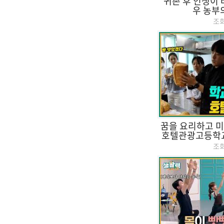
귀촌 후 인생이 
우 농부
조
꿈을 요리하고 미
호텔관광고등학교의
조