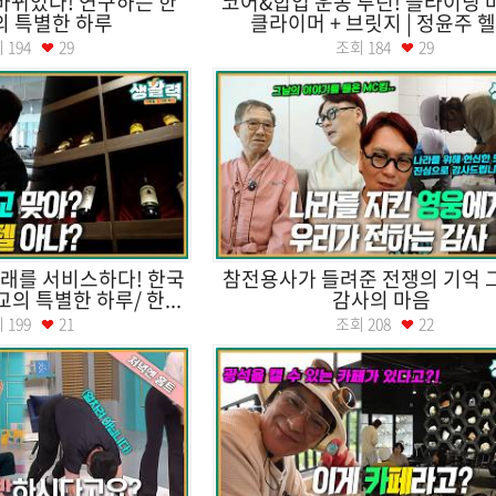
바뀌었다! 연구하는 한
코어&힙업 운동 루틴! 슬라이딩 
의 특별한 하루
클라이머 + 브릿지 | 정윤주 헬.
회
194
29
조회
184
29
래를 서비스하다! 한국
참전용사가 들려준 전쟁의 기억 
 특별한 하루/ 한...
감사의 마음
회
199
21
조회
208
22