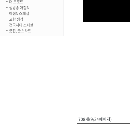
더 트로트
생방송 아침N
아침N 스페셜
고향 생각
전국시대 스페셜
굿잡, 굿스타트
708개(9/34페이지)