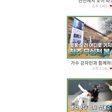
진천에서 오이 따고
조회
3,465
가수 강자민과 함께하
조회
3,195