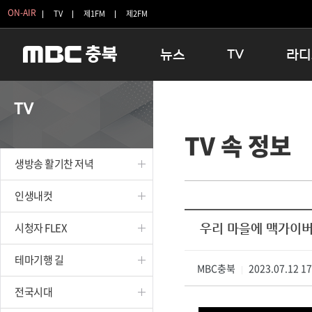
ON-AIR
TV
제1FM
제2FM
뉴스
TV
라디
충청북도
생방송 활기찬 저녁
11:05 
TV
충청북도 교육청
프라임인터뷰
12:00
TV 속 정보
청주
인생내컷
16:00 
충주
테마기행 길
우리 고향
생방송 활기찬 저녁
괴산
충북 시사토론 창
우리 고향
단양
전국시대
라디오특
인생내컷
보은
시청자 FLEX
시청자 FLEX
우리 마을에 맥가이
영동
특집프로그램
옥천
TV 속 정보
테마기행 길
음성
MBC충북
종영프로그램
2023.07.12 1
|
제천
전국시대
증평