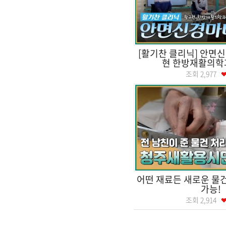
[활기찬 클리닉] 안면신
현 한방재활의학
조회
2,977
어떤 재료든 새로운 물
가능!
조회
2,914