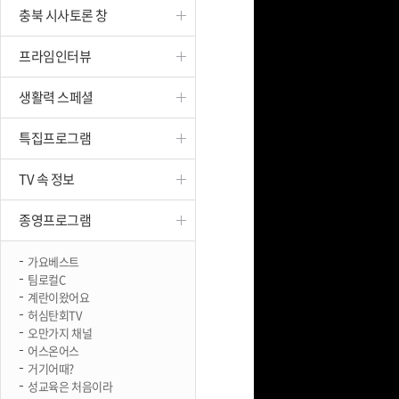
충북 시사토론 창
진천
프라임인터뷰
생활력 스페셜
특집프로그램
TV 속 정보
종영프로그램
가요베스트
팀로컬C
계란이왔어요
허심탄회TV
오만가지 채널
어스온어스
거기어때?
성교육은 처음이라