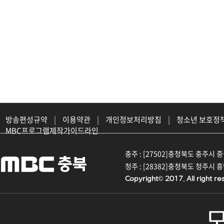
방송편성규약
|
이용약관
|
개인정보처리방침
|
청소년 보호정
MBC프로그램제작가이드라인
충주 : [27502]충청북도 충주시 중원대
청주 : [28382]충청북도 청주시 흥덕구
Copyright© 2017. All right re