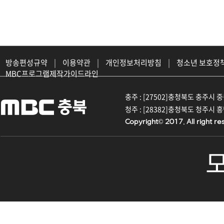
방송편성규약
|
이용약관
|
개인정보처리방침
|
청소년 보호정
MBC프로그램제작가이드라인
충주 : [27502]충청북도 충주시 중원대
청주 : [28382]충청북도 청주시 흥덕구
Copyright© 2017. All right re