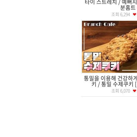
타이 스트레치 / 예뻐지는
분홈트
조회
6,294
통밀을 이용해 건강하게
키 / 통밀 수제쿠키
조회
6,070