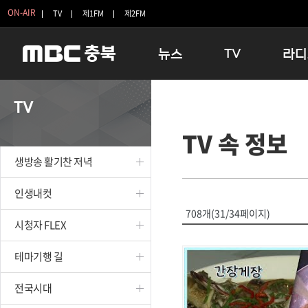
ON-AIR
TV
제1FM
제2FM
뉴스
TV
라디
충청북도
생방송 활기찬 저녁
11:05 
TV
충청북도 교육청
프라임인터뷰
12:00
TV 속 정보
청주
인생내컷
16:00 
충주
테마기행 길
우리 고향
생방송 활기찬 저녁
괴산
충북 시사토론 창
우리 고향
단양
전국시대
라디오특
인생내컷
보은
시청자 FLEX
708개(31/34페이지)
시청자 FLEX
영동
특집프로그램
옥천
TV 속 정보
테마기행 길
음성
종영프로그램
제천
전국시대
증평