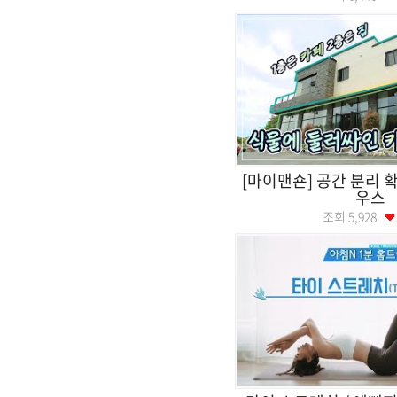
[마이맨숀] 공간 분리 
우스
조회
5,928