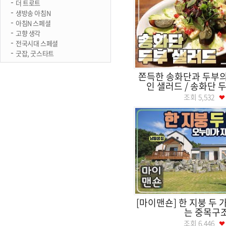
더 트로트
생방송 아침N
아침N 스페셜
고향 생각
전국시대 스페셜
굿잡, 굿스타트
쫀득한 송화단과 두부의
인 샐러드 / 송화단 두부
조회
5,532
[마이맨숀] 한 지붕 두 
는 중목구
조회
6,446