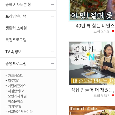
충북 시사토론 창
진천
프라임인터뷰
40년 째 찾는 비밀
생활력 스페셜
조회
5,409
특집프로그램
TV 속 정보
종영프로그램
가요베스트
팀로컬C
계란이왔어요
직접 만들어 더 재밌는,
허심탄회TV
조회
5,677
오만가지 채널
어스온어스
거기어때?
성교육은 처음이라