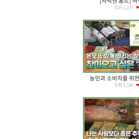
[저녁엔 홈트] 
조회
2,237
농민과 소비자를 위한
조회
2,180