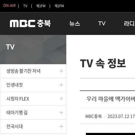
ON-AIR
TV
제1FM
제2FM
뉴스
TV
라디
충청북도
생방송 활기찬 저녁
11:05 
TV
충청북도 교육청
프라임인터뷰
12:00
TV 속 정보
청주
인생내컷
16:00 
충주
테마기행 길
우리 고향
생방송 활기찬 저녁
괴산
충북 시사토론 창
우리 고향
단양
전국시대
라디오특
인생내컷
보은
시청자 FLEX
시청자 FLEX
우리 마을에 맥가이
영동
특집프로그램
옥천
TV 속 정보
테마기행 길
음성
MBC충북
종영프로그램
2023.07.12 1
|
제천
전국시대
증평