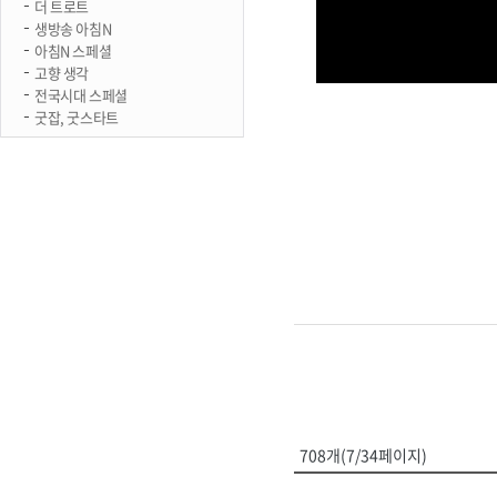
더 트로트
생방송 아침N
아침N 스페셜
고향 생각
전국시대 스페셜
굿잡, 굿스타트
708개(7/34페이지)