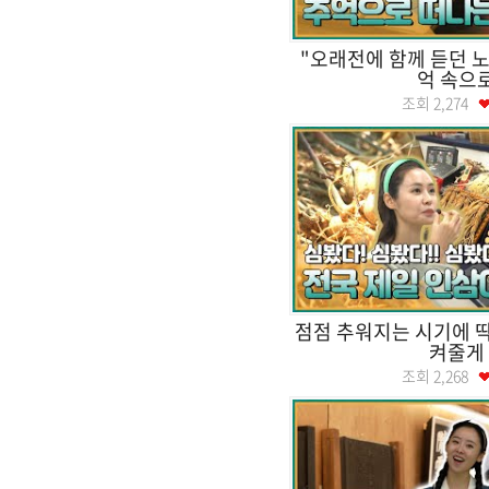
"오래전에 함께 듣던 노
억 속으
조회
2,274
점점 추워지는 시기에 딱
켜줄게
조회
2,268