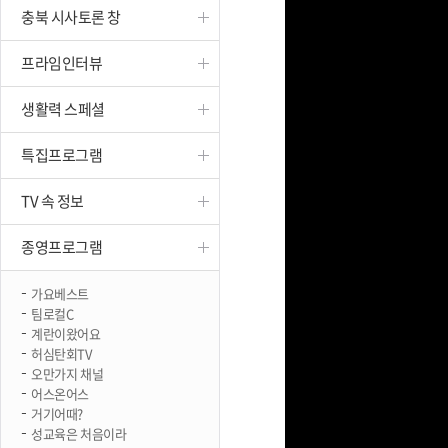
충북 시사토론 창
진천
프라임인터뷰
생활력 스페셜
특집프로그램
TV 속 정보
종영프로그램
가요베스트
팀로컬C
계란이왔어요
허심탄회TV
오만가지 채널
어스온어스
거기어때?
성교육은 처음이라