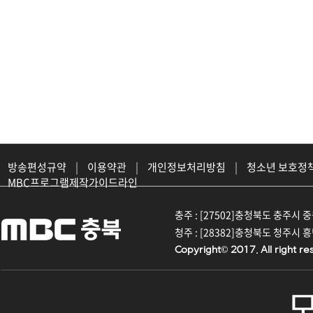
방송편성규약
|
이용약관
|
개인정보처리방침
|
청소년 보호정
MBC프로그램제작가이드라인
충주 : [27502]충청북도 충주시 중원대
청주 : [28382]충청북도 청주시 흥덕구
Copyright© 2017. All right re