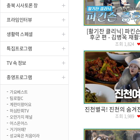
충북 시사토론 창
진천
프라임인터뷰
[활기찬 클리닉] 파킨
생활력 스페셜
후군 편 - 김병옥 재활
조회
1,824
특집프로그램
TV 속 정보
종영프로그램
가요베스트
팀로컬C
계란이왔어요
진천별곡! 진천의 숨겨
허심탄회TV
조회
1,989
오만가지 채널
어스온어스
거기어때?
성교육은 처음이라