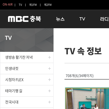
ON-AIR
TV
제1FM
제2FM
뉴스
TV
라디
충청북도
생방송 활기찬 저녁
11:05 
TV
충청북도 교육청
프라임인터뷰
12:00
TV 속 정보
청주
인생내컷
16:00 
충주
테마기행 길
우리 고향
생방송 활기찬 저녁
괴산
충북 시사토론 창
우리 고향
단양
전국시대
라디오특
인생내컷
보은
시청자 FLEX
708개(6/34페이지)
시청자 FLEX
영동
특집프로그램
옥천
TV 속 정보
테마기행 길
음성
종영프로그램
제천
전국시대
증평