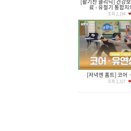
[활기찬 클리닉] 건강보
료 - 유철기 통합
조회
2,194
[저녁엔 홈트] 코어
조회
2,327