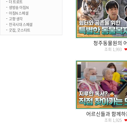
더 트로트
생방송 아침N
아침N 스페셜
고향 생각
전국시대 스페셜
굿잡, 굿스타트
청주동물원의 어
조회
1,993
어르신들과 함께하
조회
1,925