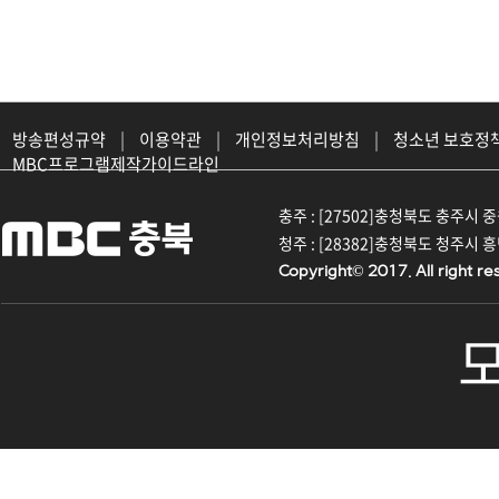
방송편성규약
|
이용약관
|
개인정보처리방침
|
청소년 보호정
MBC프로그램제작가이드라인
충주 : [27502]충청북도 충주시 중원대
청주 : [28382]충청북도 청주시 흥덕구
Copyright© 2017. All right re