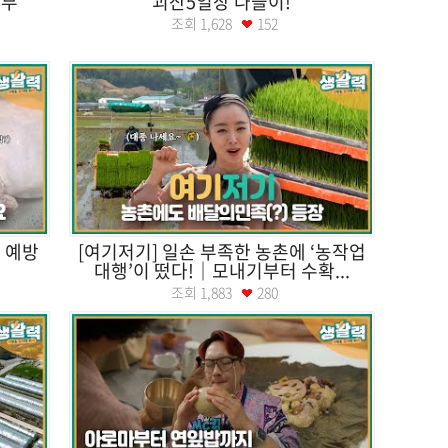
어부
괴산5일장 나들이!
조회
1,628
152
 예방
[여기저기] 일손 부족한 농촌에 ‘농작업
대행’이 떴다!｜모내기부터 수확...
조회
1,883
280