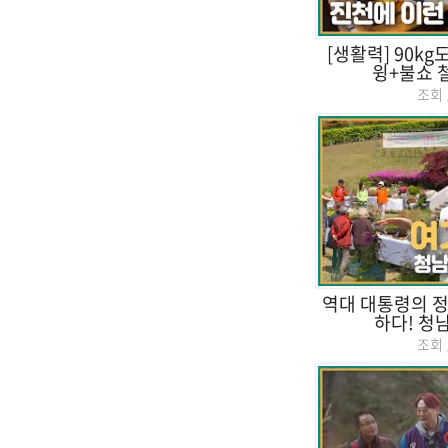
[생활력] 90kg
윙+불쇼 
조회
역대 대통령의 정
하다! 청
조회