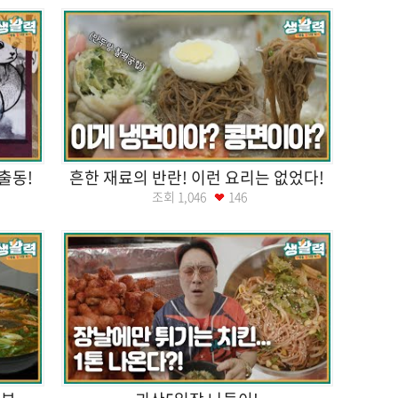
출동!
흔한 재료의 반란! 이런 요리는 없었다!
조회
1,046
146