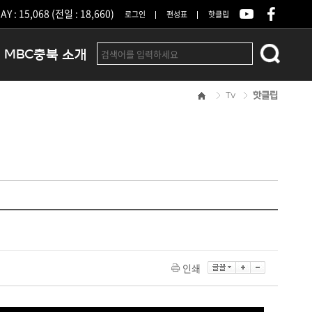
Y : 15,068 (전일 : 18,660)
로그인
편성표
핫클립
MBC충북 소개
Tv
핫클립
인사말
연혁
조직 및 업무안내
방송권역
광고안내
아나운서
오시는길
결산공고
인쇄