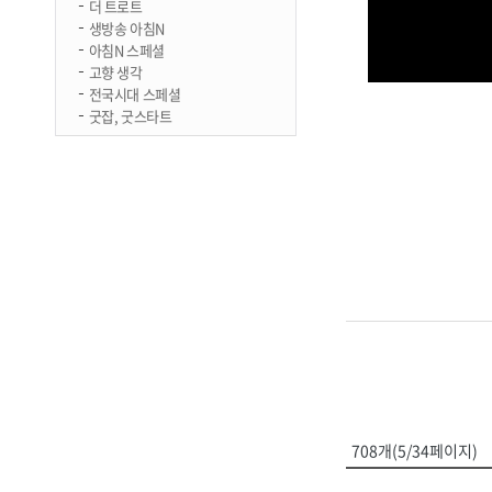
더 트로트
생방송 아침N
아침N 스페셜
고향 생각
전국시대 스페셜
굿잡, 굿스타트
708개(5/34페이지)