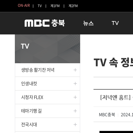
ON-AIR
TV
제1FM
제2FM
뉴스
TV
충청북도
생방송 활기찬 
TV
충청북도 교육청
프라임인터뷰
TV 속 정
청주
인생내컷
충주
테마기행 길
생방송 활기찬 저녁
괴산
충북 시사토론 
단양
전국시대
인생내컷
보은
시청자 FLEX
시청자 FLEX
[저녁엔 홈트]
영동
특집프로그램
옥천
TV 속 정보
테마기행 길
음성
MBC충북
종영프로그램
2024.1
|
제천
전국시대
증평