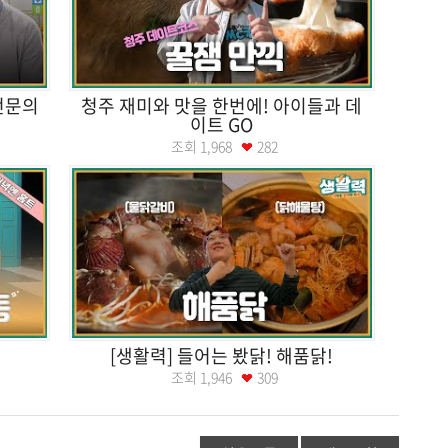
 전문의
청주 재미와 맛을 한번에! 아이들과 데
이트 GO
조회
1,968
282
[생활력] 들어는 봤닭! 해품닭!
조회
1,946
309