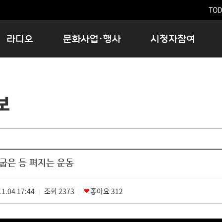
TODA
라디오
문화사업·행사
시청자참여
저녁
11:05 시사ON
문화행사
공지사항
12:00 정오의 희망곡
모아바유
시청자의견
보
16:00 완벽한 하루
MBC 노래교실
시청자위원회
우리 고향, 부탁해!
해외문화탐방
고충처리인
창
우리 고향, 안녕하십니까?
닥터공감
클린센터
라디오특집 다시듣기
대관안내
시청자불만처리위원회
충청북도 음식문화페스타
 굽은 등 펴지는 운동
청원생명쌀 대청호마라톤
로컬인사이트스쿨
1.04 17:44
조회
로컬 콘텐츠 Hub
2373
좋아요
312
|
|
문화행사 아카이빙