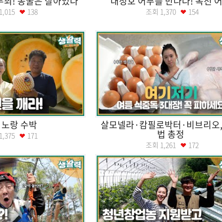
무죄! 동굴은 살아있다
대청호 어부를 만나다! 옥천 
1,015
138
조회
1,370
154
 노랑 수박
살모넬라·캄필로박터·비브리오,
법 총정
1,375
171
조회
1,261
172