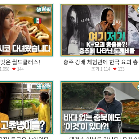
! 맛은 월드클래스!
충주 강배 체험관에 한국 요괴 총
1,098
144
조회
1,114
133