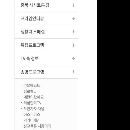
충북 시사토론 창
진천
프라임인터뷰
생활력 스페셜
특집프로그램
TV 속 정보
종영프로그램
가요베스트
팀로컬C
계란이왔어요
허심탄회TV
오만가지 채널
어스온어스
거기어때?
성교육은 처음이라