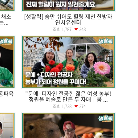
주 채소
[생활력] 숨만 쉬어도 힐링 제천 한방자
...
연치유센터
조회
1,787
248
·동파육
"문예·디자인 전공한 젊은 여성 농부!
정원을 예술로 만든 두 자매｜봄 ...
조회
1,728
274