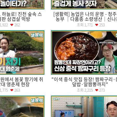
도 하늘로! 진천 숲속 스
[생활력] 농업은 나의 운명 – 청
철판 삼겹살 먹방
농부 ｜다품종 소량생산｜신나는
1,922
262
조회
1,771
253
원에서 봄꽃 향기에 취
"이색 중식 맛집 등장! 짬짜구리
남대 영춘제 현장
덮밥·알짬뽕까지"
1,775
263
조회
2,215
273