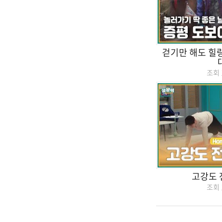
걷기만 해도 힐링
조회
고강도 
조회