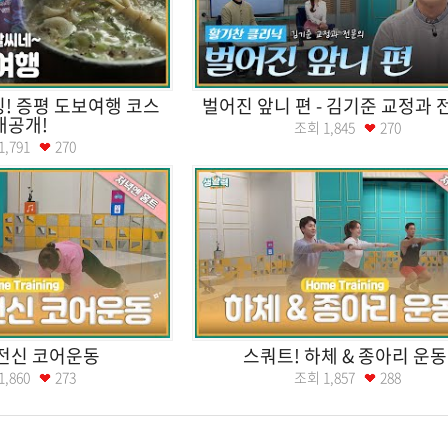
! 증평 도보여행 코스
벌어진 앞니 편 - 김기준 교정과
대공개!
조회
1,845
270
1,791
270
전신 코어운동
스쿼트! 하체 & 종아리 운동
1,860
273
조회
1,857
288