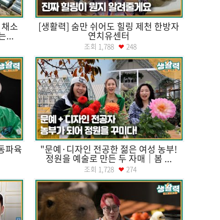
주 채소
[생활력] 숨만 쉬어도 힐링 제천 한방자
...
연치유센터
조회
1,788
248
·동파육
"문예·디자인 전공한 젊은 여성 농부!
정원을 예술로 만든 두 자매｜봄 ...
조회
1,728
274