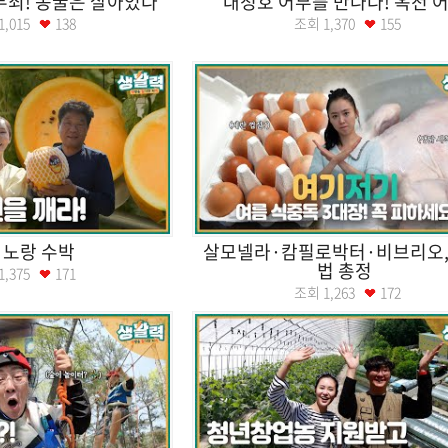
무죄! 동굴은 살아있다
대청호 어부를 만나다! 옥천 
1,015
138
조회
1,370
155
 노랑 수박
살모넬라·캄필로박터·비브리오,
법 총정
1,375
171
조회
1,263
172