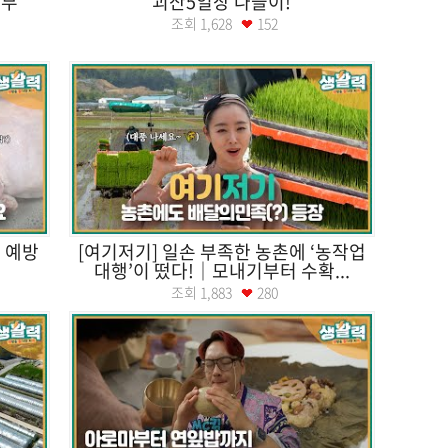
어부
괴산5일장 나들이!
조회
1,628
152
 예방
[여기저기] 일손 부족한 농촌에 ‘농작업
대행’이 떴다!｜모내기부터 수확...
조회
1,883
280