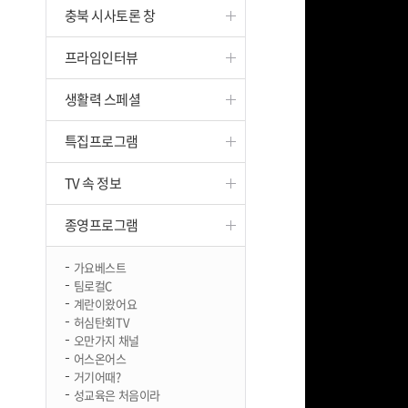
충북 시사토론 창
진천
프라임인터뷰
생활력 스페셜
특집프로그램
TV 속 정보
종영프로그램
가요베스트
팀로컬C
계란이왔어요
허심탄회TV
오만가지 채널
어스온어스
거기어때?
성교육은 처음이라