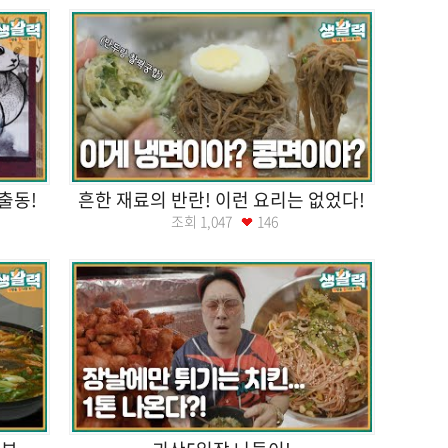
출동!
흔한 재료의 반란! 이런 요리는 없었다!
조회
1,047
146