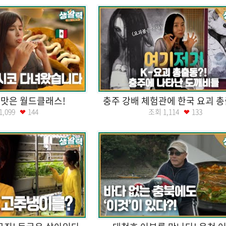
! 맛은 월드클래스!
충주 강배 체험관에 한국 요괴 총
1,099
144
조회
1,114
133