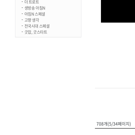
더 트로트
생방송 아침N
아침N 스페셜
고향 생각
전국시대 스페셜
굿잡, 굿스타트
708개(5/34페이지)