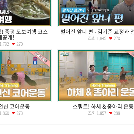
! 증평 도보여행 코스
벌어진 앞니 편 - 김기준 교정과
대공개!
조회
1,845
270
1,792
270
전신 코어운동
스쿼트! 하체 & 종아리 운동
1,860
273
조회
1,857
288