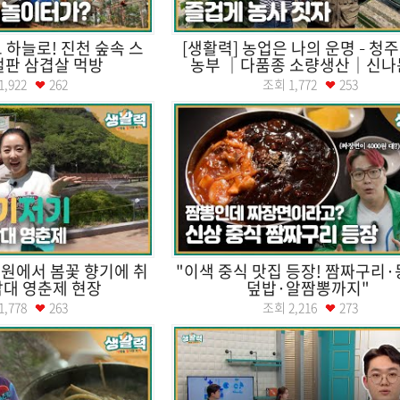
도 하늘로! 진천 숲속 스
[생활력] 농업은 나의 운명 – 청
철판 삼겹살 먹방
농부 ｜다품종 소량생산｜신나는
1,922
262
조회
1,772
253
원에서 봄꽃 향기에 취
"이색 중식 맛집 등장! 짬짜구리
남대 영춘제 현장
덮밥·알짬뽕까지"
1,778
263
조회
2,216
273