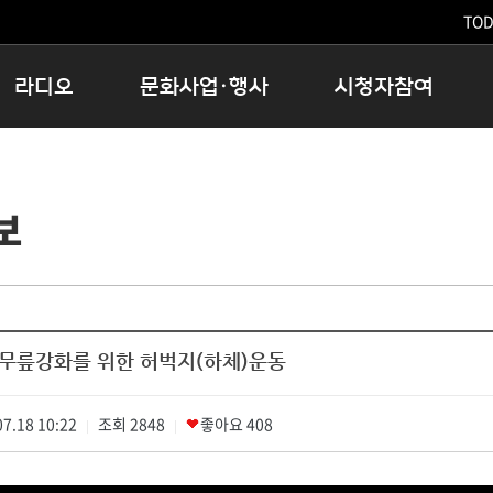
TODA
라디오
문화사업·행사
시청자참여
저녁
11:05 시사ON
문화행사
공지사항
12:00 정오의 희망곡
모아바유
시청자의견
보
16:00 완벽한 하루
MBC 노래교실
시청자위원회
우리 고향, 부탁해!
해외문화탐방
고충처리인
창
우리 고향, 안녕하십니까?
닥터공감
클린센터
라디오특집 다시듣기
대관안내
시청자불만처리위원회
충청북도 음식문화페스타
 무릎강화를 위한 허벅지(하체)운동
청원생명쌀 대청호마라톤
로컬인사이트스쿨
7.18 10:22
조회
로컬 콘텐츠 Hub
2848
좋아요
408
|
|
문화행사 아카이빙