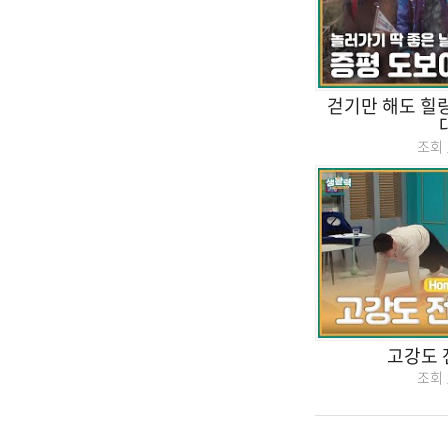
걷기만 해도 힐링
조회
고강도 
조회