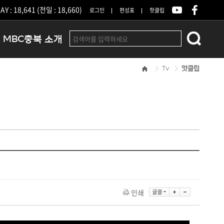
Y : 18,641 (전일 : 18,660)
로그인
편성표
핫클립
MBC충북 소개
Tv
핫클립
인사말
연혁
조직 및 업무안내
방송권역
광고안내
아나운서
오시는길
결산공고
인쇄