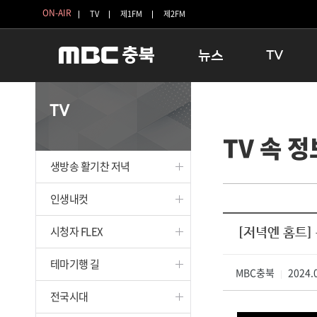
ON-AIR
TV
제1FM
제2FM
뉴스
TV
충청북도
생방송 활기찬 
TV
충청북도 교육청
프라임인터뷰
TV 속 정
청주
인생내컷
충주
테마기행 길
생방송 활기찬 저녁
괴산
충북 시사토론 
단양
전국시대
인생내컷
보은
시청자 FLEX
시청자 FLEX
[저녁엔 홈트]
영동
특집프로그램
옥천
TV 속 정보
테마기행 길
음성
MBC충북
종영프로그램
2024.0
|
제천
전국시대
증평