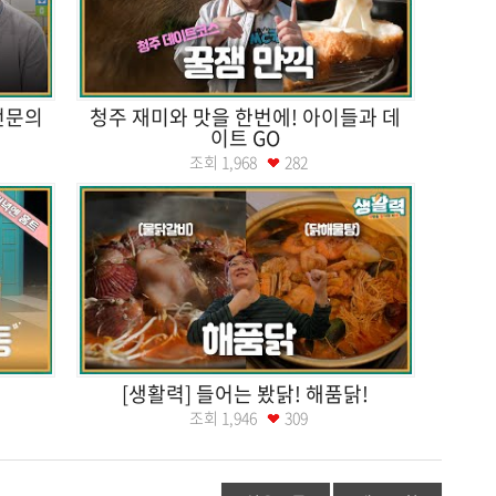
 전문의
청주 재미와 맛을 한번에! 아이들과 데
이트 GO
조회
1,968
282
[생활력] 들어는 봤닭! 해품닭!
조회
1,946
309