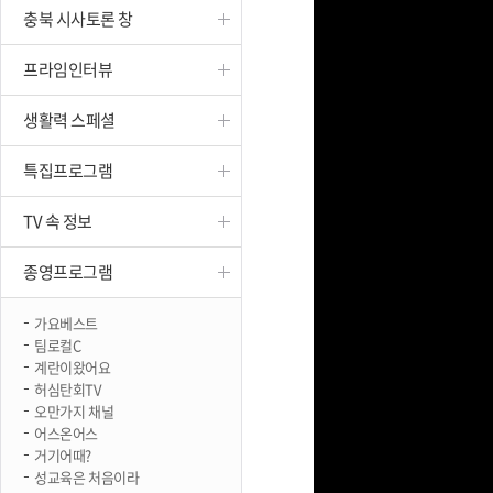
충북 시사토론 창
진천
프라임인터뷰
생활력 스페셜
특집프로그램
TV 속 정보
종영프로그램
가요베스트
팀로컬C
계란이왔어요
허심탄회TV
오만가지 채널
어스온어스
거기어때?
성교육은 처음이라