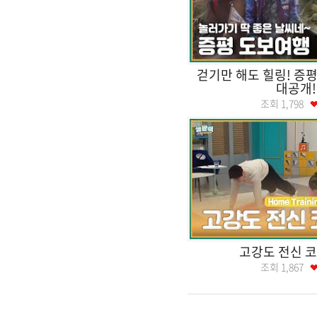
걷기만 해도 힐링! 증
대공개!
조회
1,798
고강도 전신 
조회
1,867