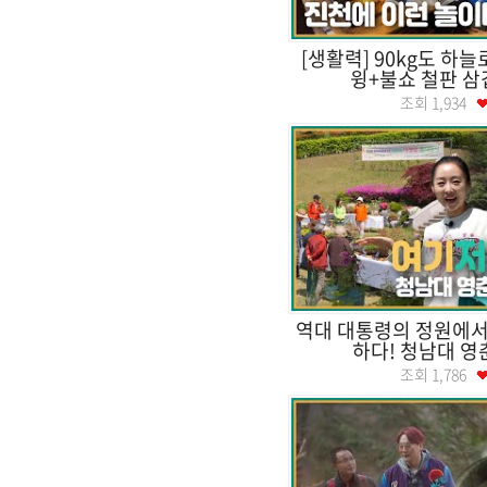
[생활력] 90kg도 하늘
윙+불쇼 철판 삼
조회
1,934
역대 대통령의 정원에서
하다! 청남대 영
조회
1,786