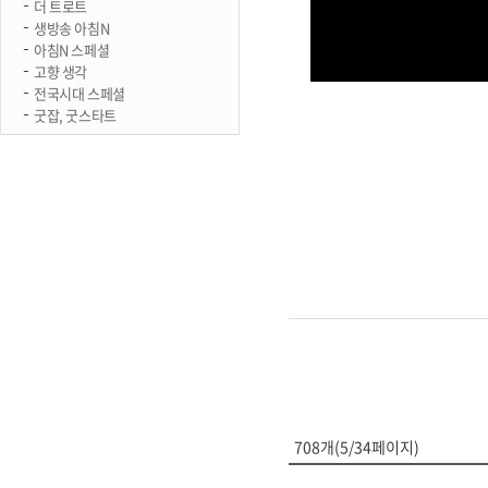
더 트로트
생방송 아침N
아침N 스페셜
고향 생각
전국시대 스페셜
굿잡, 굿스타트
708개(5/34페이지)