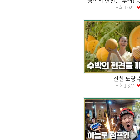
광산의 변신은 무죄! 
조회
1,021
진천 노랑 
조회
1,377