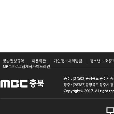
방송편성규약
|
이용약관
|
개인정보처리방침
|
청소년 보호정
MBC프로그램제작가이드라인
충주 : [27502]충청북도 충주시 중원대
청주 : [28382]충청북도 청주시 흥덕구
Copyright© 2017. All right re