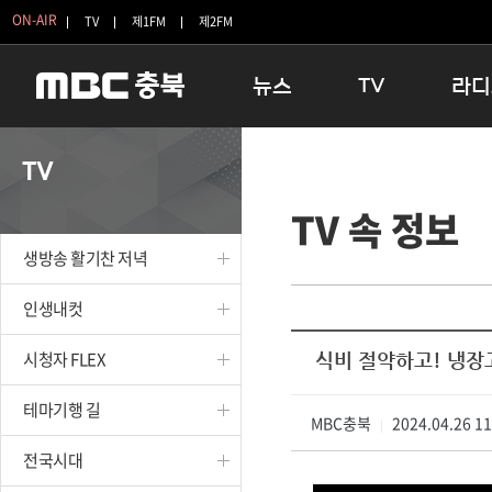
ON-AIR
TV
제1FM
제2FM
뉴스
TV
라디
충청북도
생방송 활기찬 저녁
11:05 
TV
충청북도 교육청
프라임인터뷰
12:00
TV 속 정보
청주
인생내컷
16:00 
충주
테마기행 길
우리 고향
생방송 활기찬 저녁
괴산
충북 시사토론 창
우리 고향
단양
전국시대
라디오특
인생내컷
보은
시청자 FLEX
시청자 FLEX
식비 절약하고! 냉장고
영동
특집프로그램
옥천
TV 속 정보
테마기행 길
음성
MBC충북
종영프로그램
2024.04.26 1
|
제천
전국시대
증평