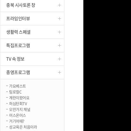
충북 시사토론 창
진천
프라임인터뷰
생활력 스페셜
특집프로그램
TV 속 정보
종영프로그램
가요베스트
팀로컬C
계란이왔어요
허심탄회TV
오만가지 채널
어스온어스
거기어때?
성교육은 처음이라