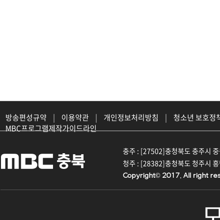
방송편성규약
|
이용약관
|
개인정보처리방침
|
청소년 보호정
MBC프로그램제작가이드라인
충주 : [27502]충청북도 충주시 중원대
청주 : [28382]충청북도 청주시 흥덕구
Copyright© 2017. All right re