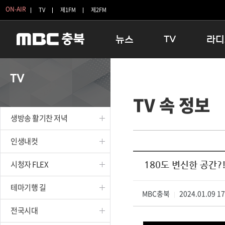
ON-AIR
TV
제1FM
제2FM
뉴스
TV
라디
충청북도
생방송 활기찬 저녁
11:05 
TV
충청북도 교육청
프라임인터뷰
12:00
TV 속 정보
청주
인생내컷
16:00 
충주
테마기행 길
우리 고향
생방송 활기찬 저녁
괴산
충북 시사토론 창
우리 고향
단양
전국시대
라디오특
인생내컷
보은
시청자 FLEX
시청자 FLEX
180도 변신한 공간
영동
특집프로그램
옥천
TV 속 정보
테마기행 길
음성
MBC충북
종영프로그램
2024.01.09 1
|
제천
전국시대
증평