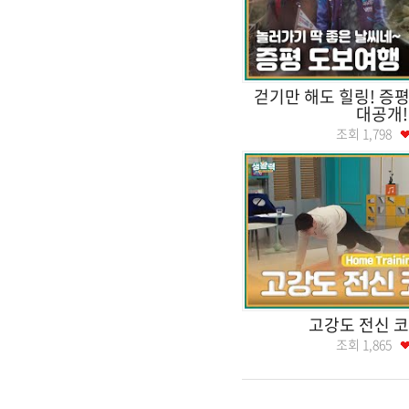
걷기만 해도 힐링! 증
대공개!
조회
1,798
고강도 전신 
조회
1,865