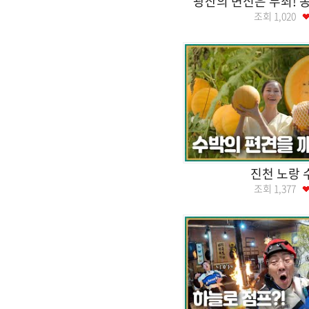
광산의 변신은 무죄! 
조회
1,020
진천 노랑 
조회
1,377