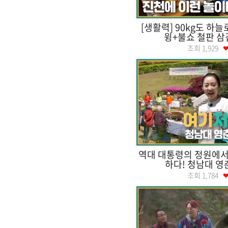
[생활력] 90kg도 하늘
윙+불쇼 철판 삼
조회
1,929
역대 대통령의 정원에서
하다! 청남대 영
조회
1,784