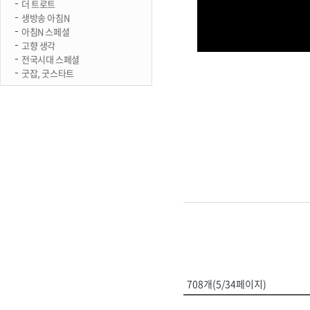
더 트로트
생방송 아침N
아침N 스페셜
고향 생각
전국시대 스페셜
굿잡, 굿스타트
708개(5/34페이지)