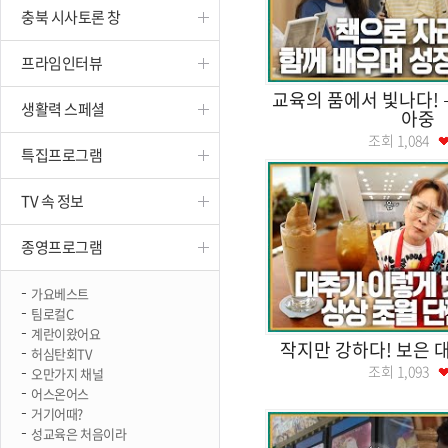
충북 시사토론 창
진천
프라임인터뷰
교육의 품에서 빛나다! 
생활력 스페셜
아중
조회
1,084
특집프로그램
TV 속 정보
종영프로그램
가요베스트
팀로컬C
계란이왔어요
작지만 강하다! 보은 
허심탄회TV
조회
1,093
오만가지 채널
어스온어스
거기어때?
성교육은 처음이라