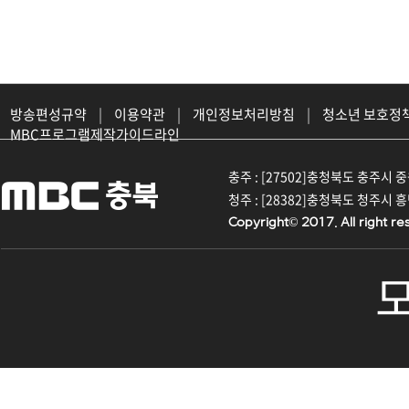
방송편성규약
|
이용약관
|
개인정보처리방침
|
청소년 보호정
MBC프로그램제작가이드라인
충주 : [27502]충청북도 충주시 중원대
청주 : [28382]충청북도 청주시 흥덕구
Copyright© 2017. All right re