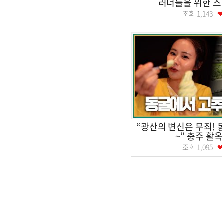
러너들을 위한 스
조회
1,143
“광산의 변신은 무죄!
~” 충주 활
조회
1,095