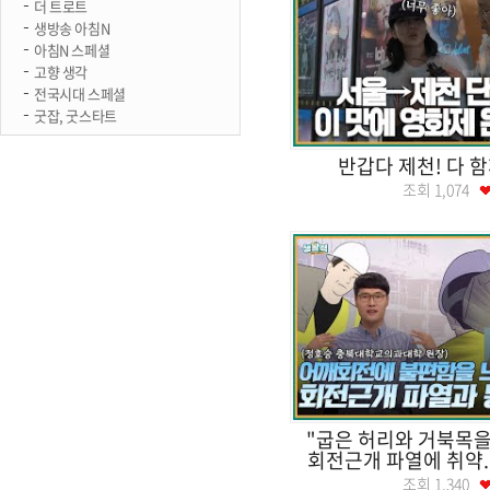
더 트로트
생방송 아침N
아침N 스페셜
고향 생각
전국시대 스페셜
굿잡, 굿스타트
반갑다 제천! 다 함께
조회
1,074
"굽은 허리와 거북목을
회전근개 파열에 취약..
조회
1,340