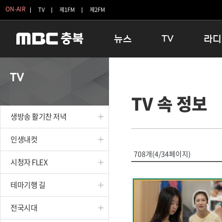
ON-AIR
TV
제1FM
제2FM
뉴스
TV
라디
충청북도
생방송 활기찬 저녁
11:05 
TV
충청북도 교육청
프라임인터뷰
12:00
TV 속 정보
청주
인생내컷
16:00 
충주
테마기행 길
우리 고향
생방송 활기찬 저녁
괴산
충북 시사토론 창
우리 고향
단양
전국시대
라디오특
인생내컷
보은
시청자 FLEX
708개(4/34페이지)
시청자 FLEX
영동
특집프로그램
옥천
TV 속 정보
테마기행 길
음성
종영프로그램
제천
전국시대
증평