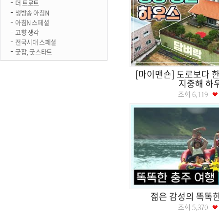
더 트로트
생방송 아침N
아침N 스페셜
고향 생각
전국시대 스페셜
굿잡, 굿스타트
[마이맨숀] 도로보다 
지중해 하
조회
6,119
젊은 감성의 똑똑한
조회
5,370