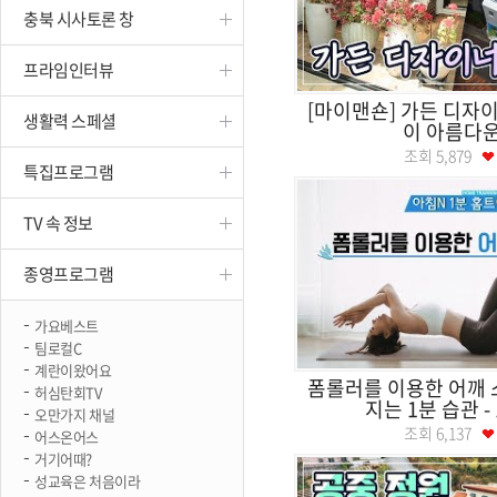
충북 시사토론 창
진천
프라임인터뷰
[마이맨숀] 가든 디자
생활력 스페셜
이 아름다운
조회
5,879
특집프로그램
TV 속 정보
종영프로그램
가요베스트
팀로컬C
계란이왔어요
폼롤러를 이용한 어깨 
허심탄회TV
지는 1분 습관 -
오만가지 채널
조회
6,137
어스온어스
거기어때?
성교육은 처음이라