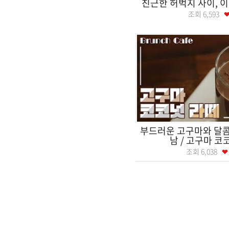
친근한 허벅지 사이, 
조회
6,593
부드러운 고구마와 달콤
남 / 고구마 
조회
6,038