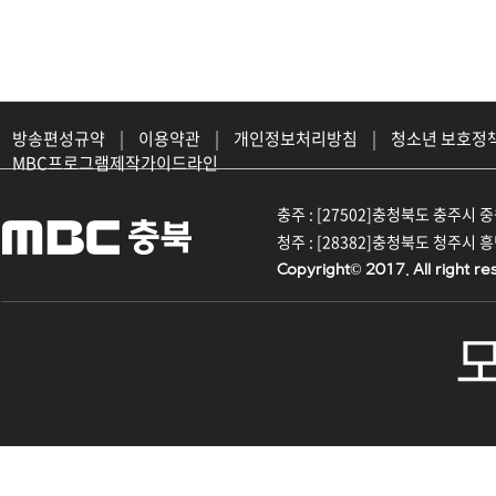
방송편성규약
|
이용약관
|
개인정보처리방침
|
청소년 보호정
MBC프로그램제작가이드라인
충주 : [27502]충청북도 충주시 중원대
청주 : [28382]충청북도 청주시 흥덕구
Copyright© 2017. All right re