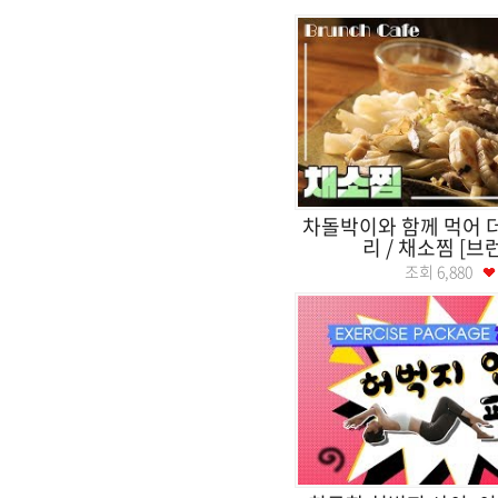
차돌박이와 함께 먹어 
리 / 채소찜 [
조회
6,880