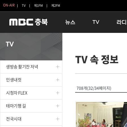
ON-AIR
TV
제1FM
제2FM
뉴스
TV
라디
충청북도
생방송 활기찬 저녁
11:05 
TV
충청북도 교육청
프라임인터뷰
12:00
TV 속 정보
청주
인생내컷
16:00 
충주
테마기행 길
우리 고향
생방송 활기찬 저녁
괴산
충북 시사토론 창
우리 고향
단양
전국시대
라디오특
인생내컷
보은
시청자 FLEX
708개(32/34페이지)
시청자 FLEX
영동
특집프로그램
옥천
TV 속 정보
테마기행 길
음성
종영프로그램
제천
전국시대
증평