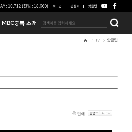
Y : 10,712 (전일 : 18,660)
로그인
편성표
핫클립
MBC충북 소개
Tv
핫클립
인사말
연혁
조직 및 업무안내
방송권역
광고안내
아나운서
오시는길
결산공고
인쇄