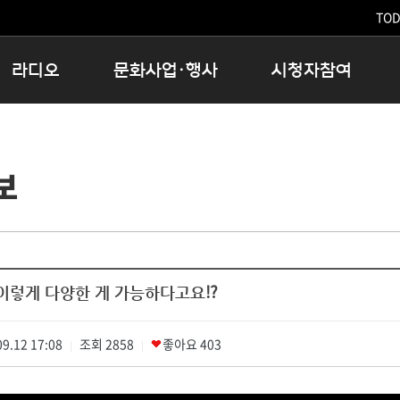
TODA
라디오
문화사업·행사
시청자참여
저녁
11:05 시사ON
문화행사
공지사항
12:00 정오의 희망곡
모아바유
시청자의견
보
16:00 완벽한 하루
MBC 노래교실
시청자위원회
우리 고향, 부탁해!
해외문화탐방
고충처리인
창
우리 고향, 안녕하십니까?
닥터공감
클린센터
라디오특집 다시듣기
대관안내
시청자불만처리위원회
충청북도 음식문화페스타
 이렇게 다양한 게 가능하다고요⁉
청원생명쌀 대청호마라톤
로컬인사이트스쿨
9.12 17:08
조회
로컬 콘텐츠 Hub
2858
좋아요
403
|
|
문화행사 아카이빙