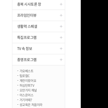
충북 시사토론 창
진천
프라임인터뷰
생활력 스페셜
특집프로그램
TV 속 정보
종영프로그램
가요베스트
팀로컬C
계란이왔어요
허심탄회TV
오만가지 채널
어스온어스
거기어때?
성교육은 처음이라