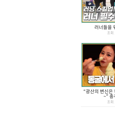
러너들을 
조회
“광산의 변신은 
~” 
조회