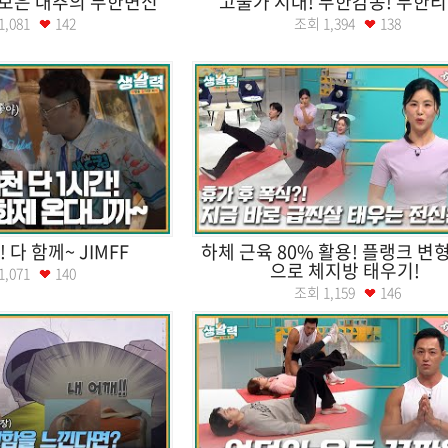
 보은 대추의 무한변신
고물가 시대! 무한감동! 무한리
1,081
142
조회
1,394
138
 다 함께~ JIMFF
하체 근육 80% 활용! 플랭크 변
으로 체지방 태우기!
1,071
140
조회
1,159
146