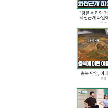
"굽은 허리와 
회전근개 파열에 
조회
충북 단양, 이
조회