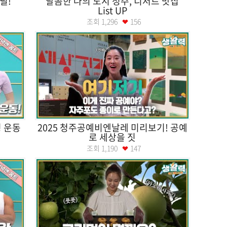
필!
달콤한 나의 도시 청주, 디저트 맛집
List UP
조회
1,296
156
형 운동
2025 청주공예비엔날레 미리보기! 공예
로 세상을 짓
조회
1,190
147