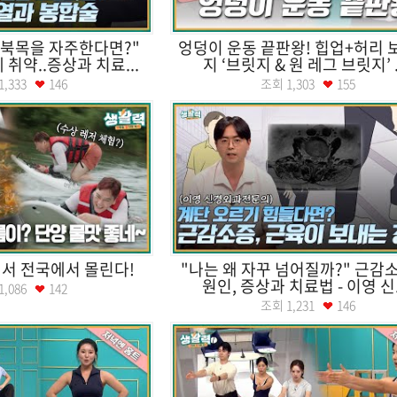
거북목을 자주한다면?"
엉덩이 운동 끝판왕! 힙업+허리 
취약..증상과 치료...
지 ‘브릿지 & 원 레그 브릿지’ .
1,333
146
조회
1,303
155
래서 전국에서 몰린다!
"나는 왜 자꾸 넘어질까?" 근감
원인, 증상과 치료법 - 이영 신.
1,086
142
조회
1,231
146