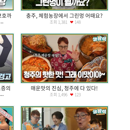
보호까
충주, 체험농장에서 그린멍 어때요?
..
조회
1,381
148
소증의
매운맛의 진심, 청주에 다 있다!
..
조회
1,496
123