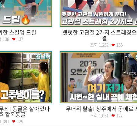
위한 스킬업 드릴
뻣뻣한 고관절 2가지 스트레칭으
결!
1,138
137
조회
1,252
155
무죄! 동굴은 살아있다
무더위 탈출! 청주에서 공예로 
충주 활옥동굴
조회
1,051
122
1,091
129