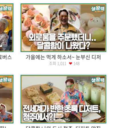
무료버스
가을에는 먹게 하소서~ 눈부신 디저
조회
1,011
148