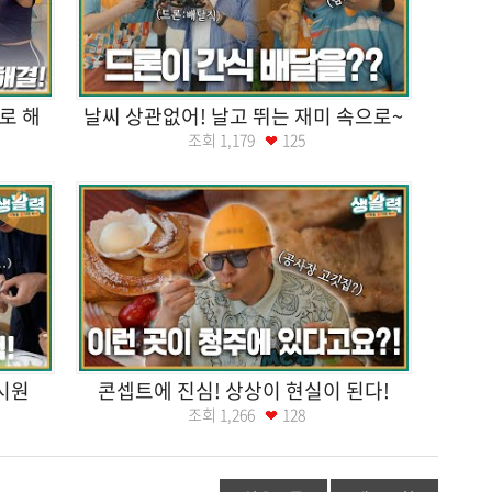
로 해
날씨 상관없어! 날고 뛰는 재미 속으로~
조회
1,179
125
시원
콘셉트에 진심! 상상이 현실이 된다!
조회
1,266
128