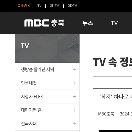
ON-AIR
TV
제1FM
제2FM
뉴스
TV
충청북도
생방송 활기찬 
TV
충청북도 교육청
프라임인터뷰
TV 속 정
청주
인생내컷
충주
테마기행 길
생방송 활기찬 저녁
괴산
충북 시사토론 
단양
전국시대
인생내컷
보은
시청자 FLEX
시청자 FLEX
'직지' 하나로
영동
특집프로그램
옥천
TV 속 정보
테마기행 길
음성
MBC충북
종영프로그램
2024.0
|
제천
전국시대
증평