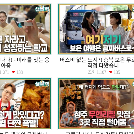
나다! – 미래를 짓는 용
버스비 없는 도시?! 충북 보은 
아중
직접 타봤습니
1,071
138
조회
1,107
135