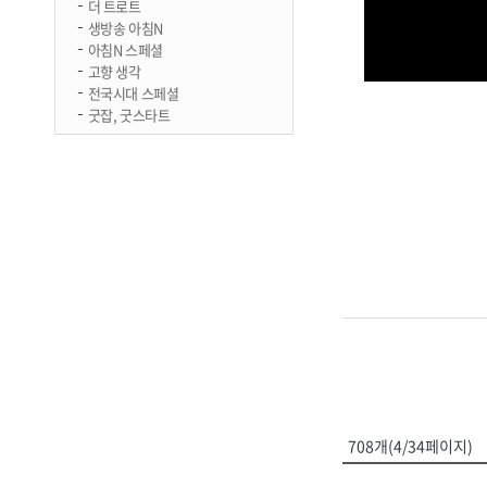
더 트로트
생방송 아침N
아침N 스페셜
고향 생각
전국시대 스페셜
굿잡, 굿스타트
708개(4/34페이지)