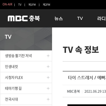
ON-AIR
TV
제1FM
제2FM
뉴스
TV
라디
충청북도
생방송 활기찬 저녁
11:05 
TV
충청북도 교육청
프라임인터뷰
12:00
TV 속 정보
청주
인생내컷
16:00 
충주
테마기행 길
우리 고향
생방송 활기찬 저녁
괴산
충북 시사토론 창
우리 고향
단양
전국시대
라디오특
인생내컷
보은
시청자 FLEX
시청자 FLEX
타이 스트레치 / 예뻐
영동
특집프로그램
옥천
TV 속 정보
테마기행 길
음성
MBC충북
종영프로그램
2021.06.29 1
|
제천
전국시대
증평