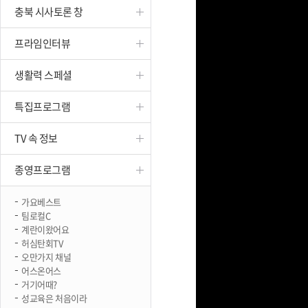
충북 시사토론 창
진천
프라임인터뷰
생활력 스페셜
특집프로그램
TV 속 정보
종영프로그램
가요베스트
팀로컬C
계란이왔어요
허심탄회TV
오만가지 채널
어스온어스
거기어때?
성교육은 처음이라