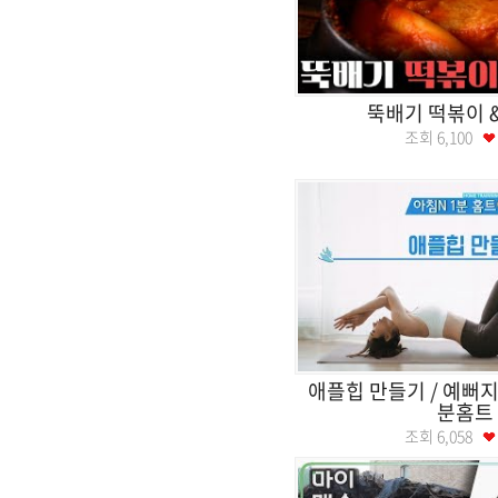
뚝배기 떡볶이 
조회
6,100
애플힙 만들기 / 예뻐지는
분홈트
조회
6,058