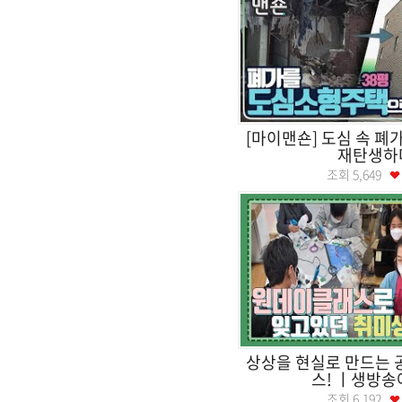
[마이맨숀] 도심 속 폐
재탄생하
조회
5,649
상상을 현실로 만드는 
스! ㅣ생방송
조회
6,192