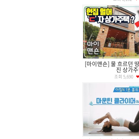
[마이맨숀] 물 흐르던 
진 상가주
조회
5,690