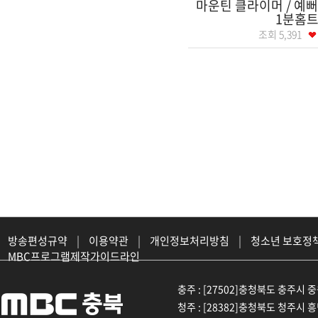
마운틴 클라이머 / 예뻐
1분홈
조회
5,391
방송편성규약
|
이용약관
|
개인정보처리방침
|
청소년 보호정
MBC프로그램제작가이드라인
충주 : [27502]충청북도 충주시 중원대
청주 : [28382]충청북도 청주시 흥덕구