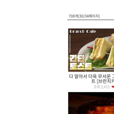
708개(30/34페이지)
다 알아서 더욱 무서운 그
트 [브런치
조회
5,473