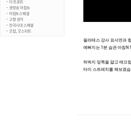
더 트로트
생방송 아침N
아침N 스페셜
고향 생각
전국시대 스페셜
굿잡, 굿스타트
필라테스 강사 표서연과 함
예뻐지는 1분 습관 아침N 1
허벅지 앞쪽을 얇고 매끄럽
타이 스트레치를 해보겠습