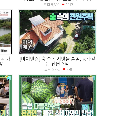
조회
5,309
1012
 꼭 가
[마이맨숀] 숲 속에 시냇물 졸졸, 동화같
랑
은 전원주택
조회
5,375
989