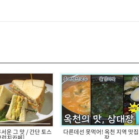
서운 그 맛 / 간단 토스
다른데선 못먹어! 옥천 지역 맛집
브런치카페]
장