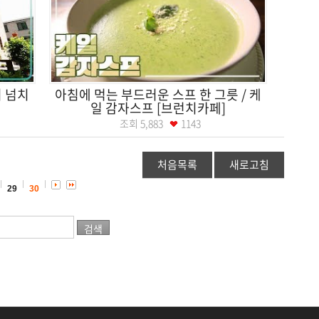
치 넘치
아침에 먹는 부드러운 스프 한 그릇 / 케
일 감자스프 [브런치카페]
조회
5,883
1143
처음목록
새로고침
29
30