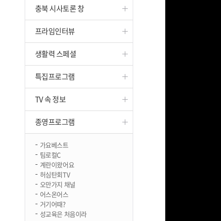
충북 시사토론 창
진천
프라임인터뷰
생활력 스페셜
특집프로그램
TV 속 정보
종영프로그램
가요베스트
팀로컬C
계란이왔어요
허심탄회TV
오만가지 채널
어스온어스
거기어때?
성교육은 처음이라