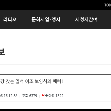
TODA
라디오
문화사업·행사
시청자참여
저녁
11:05 시사ON
문화행사
공지사항
12:00 정오의 희망곡
모아바유
시청자의견
보
16:00 완벽한 하루
MBC 노래교실
시청자위원회
우리 고향, 부탁해!
해외문화탐방
고충처리인
창
우리 고향, 안녕하십니까?
닥터공감
클린센터
라디오특집 다시듣기
대관안내
시청자불만처리위원회
충청북도 음식문화페스타
강 찾는 일석 이조 보양식의 매력!
청원생명쌀 대청호마라톤
로컬인사이트스쿨
6.16 12:58
조회
로컬 콘텐츠 Hub
6379
좋아요
1322
|
|
문화행사 아카이빙