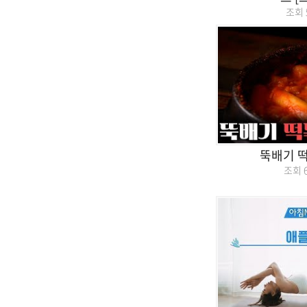
조회
뚝배기 떡
조회