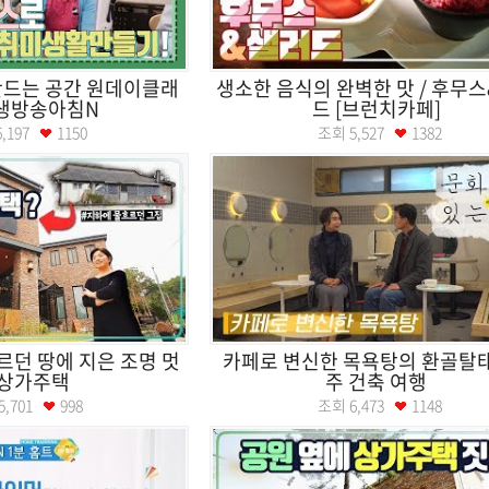
만드는 공간 원데이클래
생소한 음식의 완벽한 맛 / 후무
ㅣ생방송아침N
드 [브런치카페]
6,197
1150
조회
5,527
1382
흐르던 땅에 지은 조명 멋
카페로 변신한 목욕탕의 환골탈태 
 상가주택
주 건축 여행
5,701
998
조회
6,473
1148