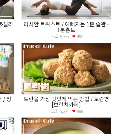
스&샐러
러시안 트위스트 / 예뻐지는 1분 습관 -
1분홈트
조회
6,377
992
/ 청
토란을 가장 맛있게 먹는 방법 / 토란병
[브런치카페]
조회
5,336
999