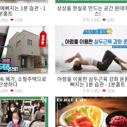
예뻐지는 1분 습관 - 1
상상을 현실로 만드는 공간 원데
분홈트
스!
6,062
1188
조회
5,492
1061
 속 폐가, 소형주택으로
아령을 이용한 삼두근육 강화 운동
탄생하다
뻐지는 1분 습관 - 1분홈트
5,659
1042
조회
5,482
1036