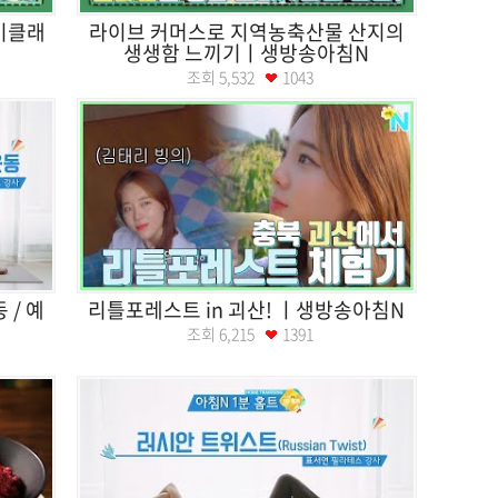
이클래
라이브 커머스로 지역농축산물 산지의
생생함 느끼기ㅣ생방송아침N
조회
5,532
1043
 / 예
리틀포레스트 in 괴산! ㅣ생방송아침N
조회
6,215
1391