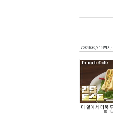
708개(30/34페이지)
다 알아서 더욱 무
트 [