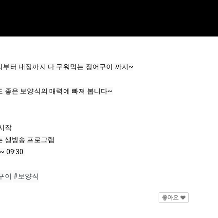
리부터 내장까지 다 구워먹는 장어구이 까지~

 좋은 보양식의 매력에 빠져 봅니다~

시작

 생방송 프로그램

 ~ 
09:30
구이
#보양식