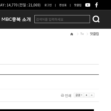
Y : 14,770 (전일 : 21,069)
로그인
편성표
핫클립
MBC충북 소개
Tv
핫클립
인사말
연혁
조직 및 업무안내
방송권역
광고안내
아나운서
오시는길
결산공고
인쇄