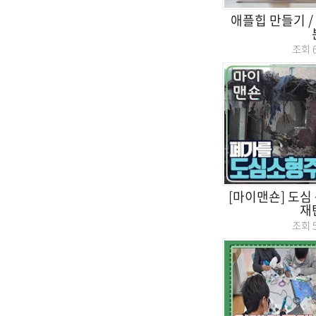
애플힙 만들기 / 
조회
[마이맨숀] 도심
재
조회