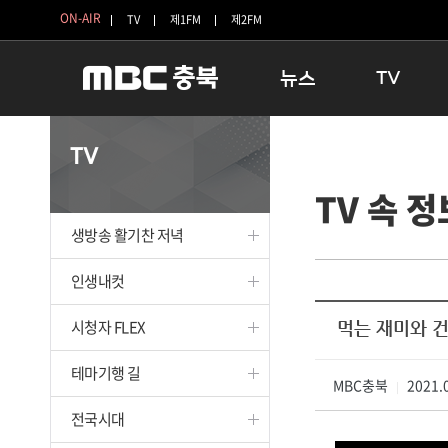
ON-AIR
TV
제1FM
제2FM
뉴스
TV
충청북도
생방송 활기찬 
TV
충청북도 교육청
프라임인터뷰
TV 속 정
청주
인생내컷
충주
테마기행 길
생방송 활기찬 저녁
괴산
충북 시사토론 
단양
전국시대
인생내컷
보은
시청자 FLEX
시청자 FLEX
먹는 재미와 건
영동
특집프로그램
옥천
TV 속 정보
테마기행 길
음성
MBC충북
종영프로그램
2021.0
|
제천
전국시대
증평