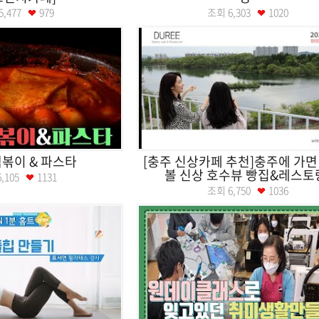
5,477
979
조회
6,303
1020
볶이 & 파스타
[충주 신상카페 추천]충주에 가면
볼 신상 호수뷰 빵집&레스토
6,105
1131
조회
6,750
1036