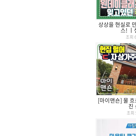
상상을 현실로 
스! 
조회
[마이맨숀] 물 
진
조회