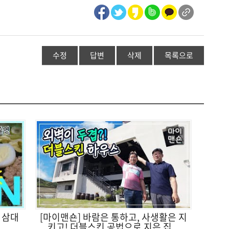
수정
답변
삭제
목록으로
 삼대
[마이맨숀] 바람은 통하고, 사생활은 지
키고! 더블스킨 공법으로 지은 집...