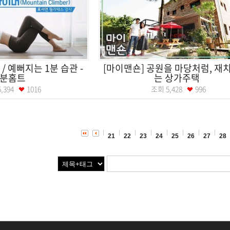
/ 예뻐지는 1분 습관 -
[마이맨숀] 공원을 마당처럼, 재
1분홈트
는 상가주택
5,394
1016
조회
5,428
996
21
22
23
24
25
26
27
28